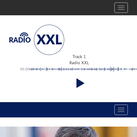
Toggle
navigati
Track 1
Radio XXL
00:00
Toggle
navigati