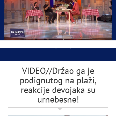
Ispraćaj Pojasa Presvete Bogorodice danas iz
Hrama Svetog Save
Balkanskom ulicom gost Džej Ramadanovski
VIDEO//Držao ga je
podignutog na plaži,
reakcije devojaka su
urnebesne!