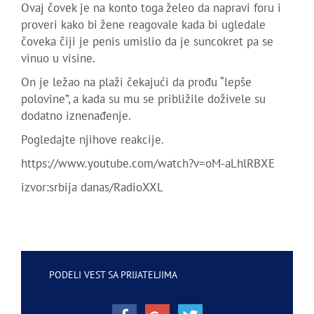
Ovaj čovek je na konto toga želeo da napravi foru i
proveri kako bi žene reagovale kada bi ugledale
čoveka čiji je penis umislio da je suncokret pa se
vinuo u visine.
On je ležao na plaži čekajući da prođu “lepše
polovine”, a kada su mu se približile doživele su
dodatno iznenađenje.
Pogledajte njihove reakcije.
https://www.youtube.com/watch?v=oM-aLhlRBXE
izvor:srbija danas/RadioXXL
PODELI VEST SA PRIJATELJIMA