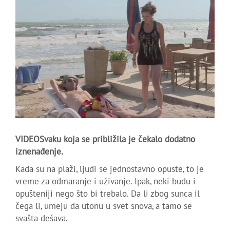
VIDEOSvaku koja se približila je čekalo dodatno
iznenađenje.
Kada su na plaži, ljudi se jednostavno opuste, to je
vreme za odmaranje i uživanje. Ipak, neki budu i
opušteniji nego što bi trebalo. Da li zbog sunca il
čega li, umeju da utonu u svet snova, a tamo se
svašta dešava.