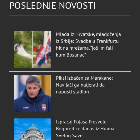
POSLEDNJE NOVOSTI
Mlada iz Hrvatske, mladoženja
iz Srbije: Svadba u Frankfurtu
hit na mrežama, “još im fali
kum Bosanac”
Piksi izbačen sa Marakane:
Navijači ga natjerali da
napusti stadion
Ispraćaj Pojasa Presvete
Bogorodice danas iz Hrama
Svetog Save