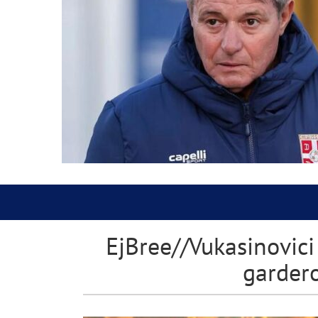
EjBree//Vukasinovici
garder