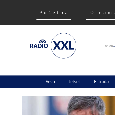
Početna
O nam
00:00
Vesti
Jetset
Estrada