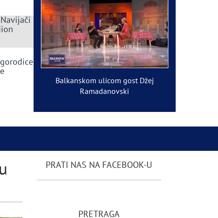
 Navijači
dion
ogorodice
ve
Balkanskom ulicom gost Džej
Ramadanovski
u
PRATI NAS NA FACEBOOK-U
PRETRAGA