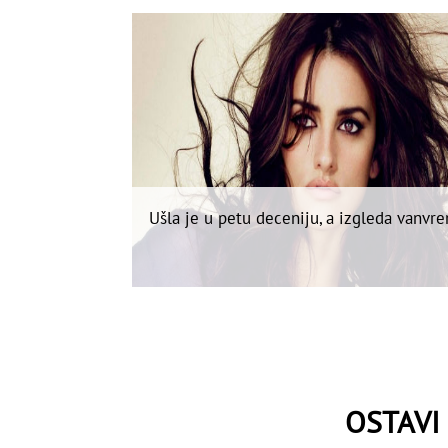
Ušla je u petu deceniju, a izgleda vanvr
OSTAVI