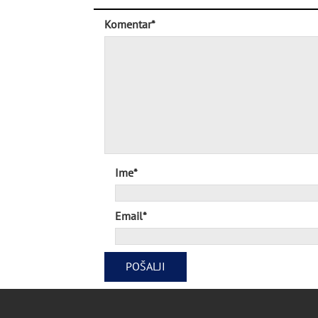
Komentar*
Ime*
Email*