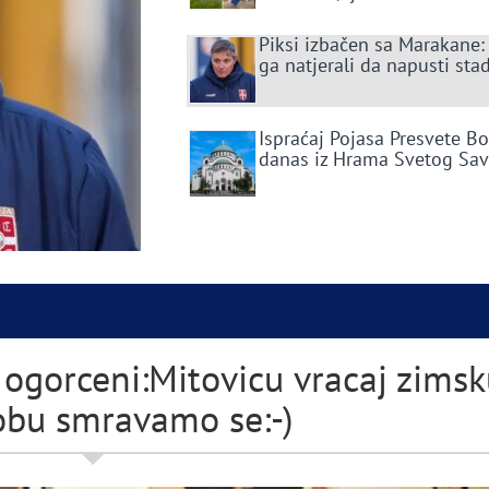
Piksi izbačen sa Marakane:
ga natjerali da napusti sta
Ispraćaj Pojasa Presvete B
danas iz Hrama Svetog Sa
 ogorceni:Mitovicu vracaj zimsk
obu smravamo se:-)