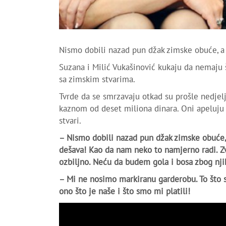
Nismo dobili nazad pun džak zimske obuće, a
Suzana i Milić Vukašinović kukaju da nemaju 
sa zimskim stvarima.
Tvrde da se smrzavaju otkad su prošle nedjelj
kaznom od deset miliona dinara. Oni apeluju n
stvari.
– Nismo dobili nazad pun džak zimske obuće,
dešava! Kao da nam neko to namjerno radi. Zv
ozbiljno. Neću da budem gola i bosa zbog nji
– Mi ne nosimo markiranu garderobu. To što
ono što je naše i što smo mi platili!