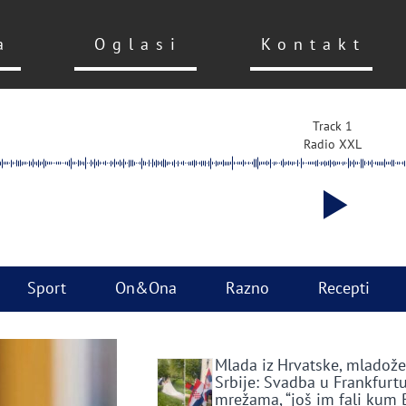
a
Oglasi
Kontakt
Track 1
Radio XXL
Sport
On&Ona
Razno
Recepti
Mlada iz Hrvatske, mladože
Srbije: Svadba u Frankfurtu
mrežama, “još im fali kum