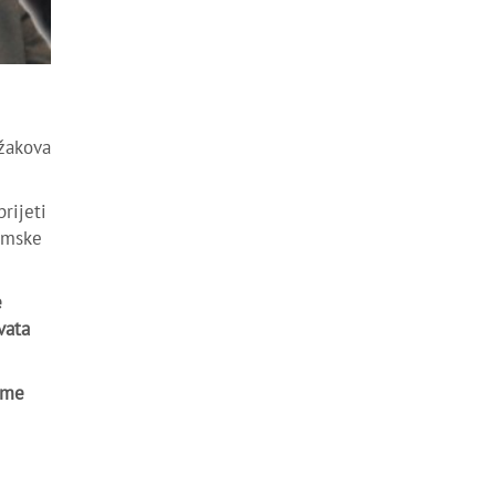
džakova
rijeti
zimske
e
vata
zme