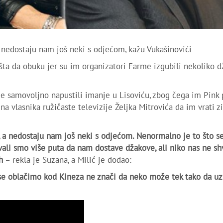
 nedostaju nam još neki s odjećom, kažu Vukašinovići
šta da obuku jer su im organizatori Farme izgubili nekoliko 
e samovoljno napustili imanje u Lisoviću, zbog čega im Pink p
a vlasnika ružičaste televizije Željka Mitrovića da im vrati 
 a nedostaju nam još neki s odjećom. Nenormalno je to što s
ali smo više puta da nam dostave džakove, ali niko nas ne sh
h
– rekla je Suzana, a Milić je dodao:
 se oblačimo kod Kineza ne znači da neko može tek tako da u