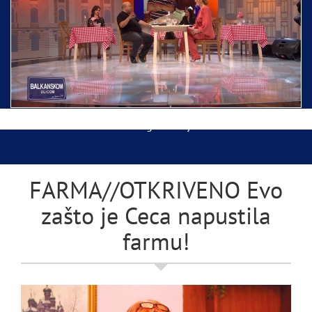
Ispraćaj Pojasa Presvete Bogorodice danas iz
Hrama Svetog Save
Balkanskom ulicom gost Džej Ramadanovski
FARMA//OTKRIVENO Evo
zašto je Ceca napustila
farmu!