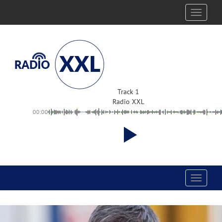
Toggle
navigati
Track 1
Radio XXL
00:00
Toggle
navigati