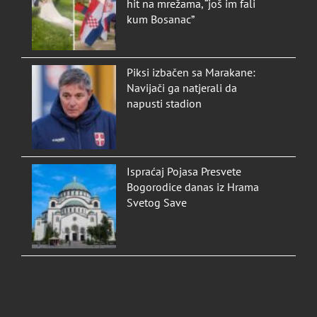
hit na mrežama, “još im fali
kum Bosanac”
Piksi izbačen sa Marakane:
Navijači ga natjerali da
napusti stadion
Ispraćaj Pojasa Presvete
Bogorodice danas iz Hrama
Svetog Save