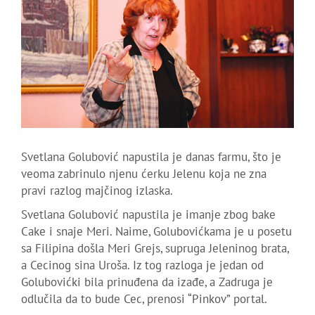
Svetlana Golubović napustila je danas farmu, što je
veoma zabrinulo njenu ćerku Jelenu koja ne zna
pravi razlog majčinog izlaska.
Svetlana Golubović napustila je imanje zbog bake
Cake i snaje Meri. Naime, Golubovićkama je u posetu
sa Filipina došla Meri Grejs, supruga Jeleninog brata,
a Cecinog sina Uroša. Iz tog razloga je jedan od
Golubovićki bila prinuđena da izađe, a Zadruga je
odlučila da to bude Cec, prenosi “Pinkov” portal.