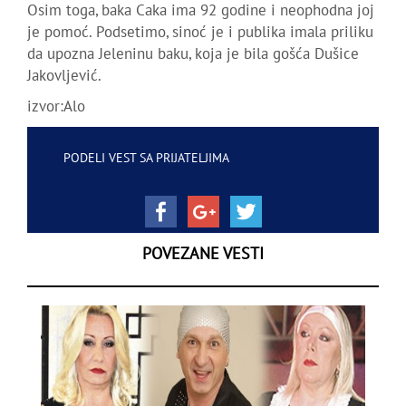
Osim toga, baka Caka ima 92 godine i neophodna joj
je pomoć. Podsetimo, sinoć je i publika imala priliku
da upozna Jeleninu baku, koja je bila gošća Dušice
Jakovljević.
izvor:Alo
PODELI VEST SA PRIJATELJIMA
POVEZANE VESTI