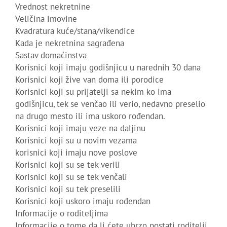
Vrednost nekretnine
Veličina imovine
Kvadratura kuće/stana/vikendice
Kada je nekretnina sagrađena
Sastav domaćinstva
Korisnici koji imaju godišnjicu u narednih 30 dana
Korisnici koji žive van doma ili porodice
Korisnici koji su prijatelji sa nekim ko ima
godišnjicu, tek se venčao ili verio, nedavno preselio
na drugo mesto ili ima uskoro rođendan.
Korisnici koji imaju veze na daljinu
Korisnici koji su u novim vezama
korisnici koji imaju nove poslove
Korisnici koji su se tek verili
Korisnici koji su se tek venčali
Korisnici koji su tek preselili
Korisnici koji uskoro imaju rođendan
Informacije o roditeljima
Informacije o tome da li ćete ubrzo postati roditelji