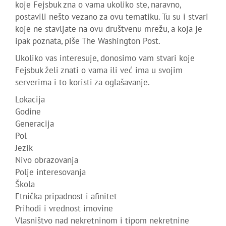
koje Fejsbuk zna o vama ukoliko ste, naravno,
postavili nešto vezano za ovu tematiku. Tu su i stvari
koje ne stavljate na ovu društvenu mrežu, a koja je
ipak poznata, piše The Washington Post.
Ukoliko vas interesuje, donosimo vam stvari koje
Fejsbuk želi znati o vama ili već ima u svojim
serverima i to koristi za oglašavanje.
Lokacija
Godine
Generacija
Pol
Jezik
Nivo obrazovanja
Polje interesovanja
Škola
Etnička pripadnost i afinitet
Prihodi i vrednost imovine
Vlasništvo nad nekretninom i tipom nekretnine