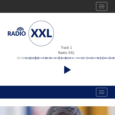
Toggle
navigati
Track 1
Radio XXL
00:00
Toggle
navigati