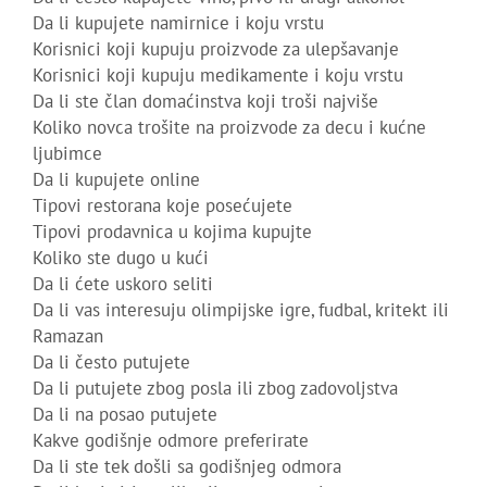
Da li kupujete namirnice i koju vrstu
Korisnici koji kupuju proizvode za ulepšavanje
Korisnici koji kupuju medikamente i koju vrstu
Da li ste član domaćinstva koji troši najviše
Koliko novca trošite na proizvode za decu i kućne
ljubimce
Da li kupujete online
Tipovi restorana koje posećujete
Tipovi prodavnica u kojima kupujte
Koliko ste dugo u kući
Da li ćete uskoro seliti
Da li vas interesuju olimpijske igre, fudbal, kritekt ili
Ramazan
Da li često putujete
Da li putujete zbog posla ili zbog zadovoljstva
Da li na posao putujete
Kakve godišnje odmore preferirate
Da li ste tek došli sa godišnjeg odmora