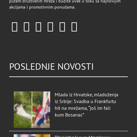
putem društvenih mreža i budite uvek u toku sa najnovijim
akcijama i promotivnim ponudama.
POSLEDNJE NOVOSTI
Mlada iz Hrvatske, mladoženja
iz Srbije: Svadba u Frankfurtu
hit na mrežama, “još im fali
kum Bosanac”