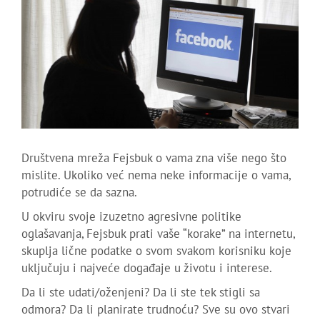
Društvena mreža Fejsbuk o vama zna više nego što
mislite. Ukoliko već nema neke informacije o vama,
potrudiće se da sazna.
U okviru svoje izuzetno agresivne politike
oglašavanja, Fejsbuk prati vaše “korake” na internetu,
skuplja lične podatke o svom svakom korisniku koje
uključuju i najveće događaje u životu i interese.
Da li ste udati/oženjeni? Da li ste tek stigli sa
odmora? Da li planirate trudnoću? Sve su ovo stvari