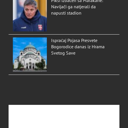
Piksi izbačen sa Marakane:
Navijači ga natjerali da
napusti stadion
Ispraćaj Pojasa Presvete
Bogorodice danas iz Hrama
Svetog Save