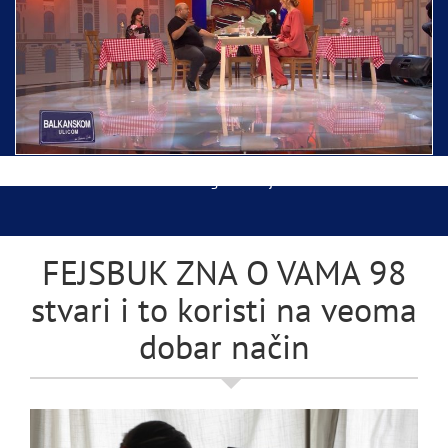
Ispraćaj Pojasa Presvete Bogorodice danas iz
Hrama Svetog Save
Balkanskom ulicom gost Džej Ramadanovski
FEJSBUK ZNA O VAMA 98
stvari i to koristi na veoma
dobar način