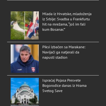
Mlada iz Hrvatske, mladoženja
iz Srbije: Svadba u Frankfurtu
hit na mrežama, “još im fali
kum Bosanac”
Piksi izbačen sa Marakane:
Navijači ga natjerali da
napusti stadion
Ispraćaj Pojasa Presvete
Bogorodice danas iz Hrama
Svetog Save