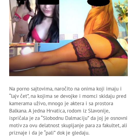
Na porno sajtovima, naročito na onima koji imaju i
“lajv čet”, na kojima se devojke i momci skidaju pred
kamerama uživo, mnogo je aktera i sa prostora
Balkana. A jedna Hrvatica, rodom iz Slavonije,
ispričala je za “Slobodnu Dalmaciju” da joj je osnovni
motiv za ovu delatnost skupljanje para za fakultet, ali
priznaje i da je “pali” dok je gledaju.