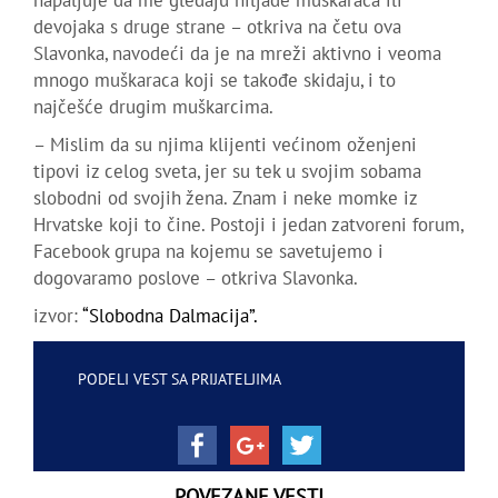
napaljuje da me gledaju hiljade muškaraca ili
devojaka s druge strane – otkriva na četu ova
Slavonka, navodeći da je na mreži aktivno i veoma
mnogo muškaraca koji se takođe skidaju, i to
najčešće drugim muškarcima.
– Mislim da su njima klijenti većinom oženjeni
tipovi iz celog sveta, jer su tek u svojim sobama
slobodni od svojih žena. Znam i neke momke iz
Hrvatske koji to čine. Postoji i jedan zatvoreni forum,
Facebook grupa na kojemu se savetujemo i
dogovaramo poslove – otkriva Slavonka.
izvor:
“Slobodna Dalmacija”.
PODELI VEST SA PRIJATELJIMA
POVEZANE VESTI