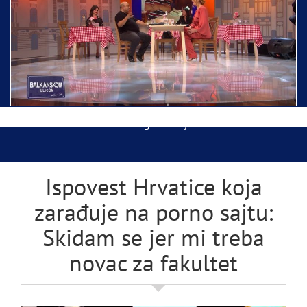
Ispraćaj Pojasa Presvete Bogorodice danas iz
Hrama Svetog Save
Balkanskom ulicom gost Džej Ramadanovski
Ispovest Hrvatice koja
zarađuje na porno sajtu:
Skidam se jer mi treba
novac za fakultet