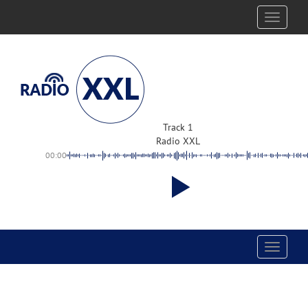
Toggle
navigati
Track 1
Radio XXL
00:00
Toggle
navigati