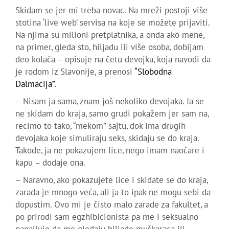
Skidam se jer mi treba novac. Na mreži postoji više
stotina ‘live web’ servisa na koje se možete prijaviti.
Na njima su milioni pretplatnika, a onda ako mene,
na primer, gleda sto, hiljadu ili više osoba, dobijam
deo kolača – opisuje na četu devojka, koja navodi da
je rodom iz Slavonije, a prenosi
“Slobodna
Dalmacija”.
– Nisam ja sama, znam još nekoliko devojaka. Ja se
ne skidam do kraja, samo grudi pokažem jer sam na,
recimo to tako, “mekom” sajtu, dok ima drugih
devojaka koje simuliraju seks, skidaju se do kraja.
Takođe, ja ne pokazujem lice, nego imam naočare i
kapu – dodaje ona.
– Naravno, ako pokazujete lice i skidate se do kraja,
zarada je mnogo veća, ali ja to ipak ne mogu sebi da
dopustim. Ovo mi je čisto malo zarade za fakultet, a
po prirodi sam egzhibicionista pa me i seksualno