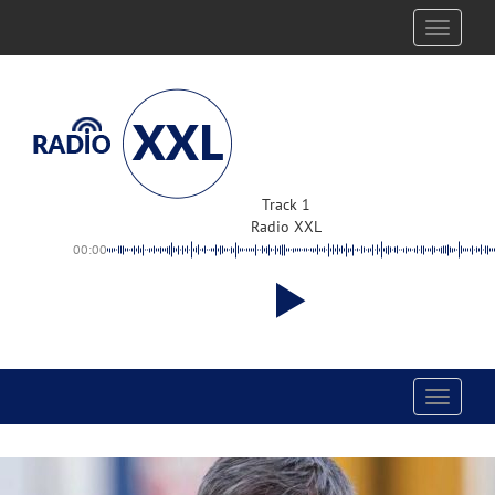
Toggle
navigati
Track 1
Radio XXL
00:00
Toggle
navigati