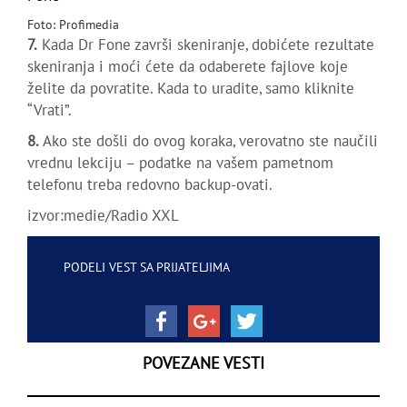
Foto: Profimedia
7.
Kada Dr Fone završi skeniranje, dobićete rezultate
skeniranja i moći ćete da odaberete fajlove koje
želite da povratite. Kada to uradite, samo kliknite
“Vrati”.
8.
Ako ste došli do ovog koraka, verovatno ste naučili
vrednu lekciju – podatke na vašem pametnom
telefonu treba redovno backup-ovati.
izvor:medie/Radio XXL
PODELI VEST SA PRIJATELJIMA
POVEZANE VESTI