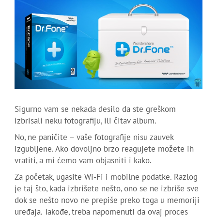
Sigurno vam se nekada desilo da ste greškom
izbrisali neku fotografiju, ili čitav album.
No, ne paničite – vaše fotografije nisu zauvek
izgubljene. Ako dovoljno brzo reagujete možete ih
vratiti, a mi ćemo vam objasniti i kako.
Za početak, ugasite Wi-Fi i mobilne podatke. Razlog
je taj što, kada izbrišete nešto, ono se ne izbriše sve
dok se nešto novo ne prepiše preko toga u memoriji
uređaja. Takođe, treba napomenuti da ovaj proces