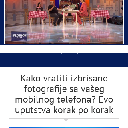
Ispraćaj Pojasa Presvete Bogorodice danas iz
Hrama Svetog Save
Balkanskom ulicom gost Džej Ramadanovski
Kako vratiti izbrisane
fotografije sa vašeg
mobilnog telefona? Evo
uputstva korak po korak