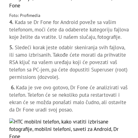
Foto: Profimedia
4.
Kada se Dr Fone for Android poveže sa vašim
telefonom, moći ćete da odaberete kategoriju fajlova
koje želite da vratite. U našem slučaju, fotografije.
5.
Sledeći korak jeste odabir skeniranja svih fajlova,
ili samo izbrisanih. Takođe ćete morati da prihvatite
RSA ključ na vašem uređaju koji će povezati vaš
telefon sa PC-jem, pa ćete dopustiti Superuser (root)
permissions (dozvole).
6.
Kada je sve ovo gotovo, Dr Fone će analizirati vaš
telefon. Telefon će se nekoliko puta restartovati i
ekran će se možda ponašati malo čudno, ali ostavite
da Dr Fone uradi svoj posao.