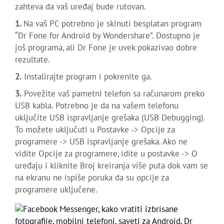
zahteva da vaš uređaj bude rutovan.
1.
Na vaš PC potrebno je skinuti besplatan program
“Dr Fone for Android by Wondershare”. Dostupno je
još programa, ali Dr Fone je uvek pokazivao dobre
rezultate.
2.
Instalirajte program i pokrenite ga.
3.
Povežite vaš pametni telefon sa računarom preko
USB kabla. Potrebno je da na vašem telefonu
uključite USB ispravljanje grešaka (USB Debugging).
To možete uključuti u Postavke -> Opcije za
programere -> USB ispravljanje grešaka. Ako ne
vidite Opcije za programere, idite u postavke -> O
uređaju i kliknite Broj kreiranja više puta dok vam se
na ekranu ne ispiše poruka da su opcije za
programere uključene.