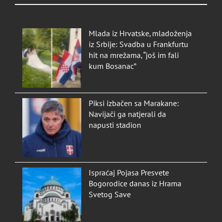
Mlada iz Hrvatske, mladoženja
iz Srbije: Svadba u Frankfurtu
hit na mrežama, “još im fali
kum Bosanac”
Piksi izbačen sa Marakane:
Navijači ga natjerali da
napusti stadion
Ispraćaj Pojasa Presvete
Bogorodice danas iz Hrama
Svetog Save