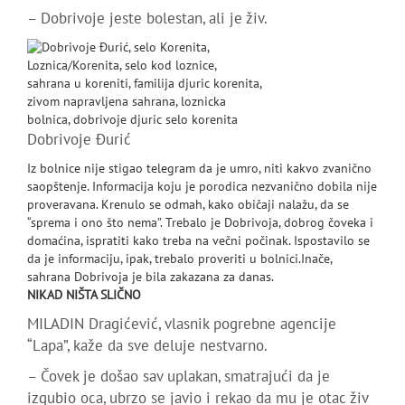
– Dobrivoje jeste bolestan, ali je živ.
Dobrivoje Đurić
Iz bolnice nije stigao telegram da je umro, niti kakvo zvanično
saopštenje. Informacija koju je porodica nezvanično dobila nije
proveravana. Krenulo se odmah, kako običaji nalažu, da se
“sprema i ono što nema”. Trebalo je Dobrivoja, dobrog čoveka i
domaćina, ispratiti kako treba na večni počinak. Ispostavilo se
da je informaciju, ipak, trebalo proveriti u bolnici.Inače,
sahrana Dobrivoja je bila zakazana za danas.
NIKAD NIŠTA SLIČNO
MILADIN Dragićević, vlasnik pogrebne agencije
“Lapa”, kaže da sve deluje nestvarno.
– Čovek je došao sav uplakan, smatrajući da je
izgubio oca, ubrzo se javio i rekao da mu je otac živ