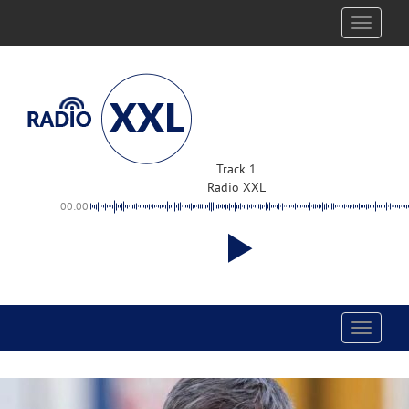
Toggle
navigati
Track 1
Radio XXL
00:00
Toggle
navigati