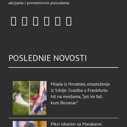
akcijama i promotivnim ponudama.
POSLEDNJE NOVOSTI
Mlada iz Hrvatske, mladoženja
iz Srbije: Svadba u Frankfurtu
hit na mrežama, “još im fali
kum Bosanac”
Piksi izbačen sa Marakane: