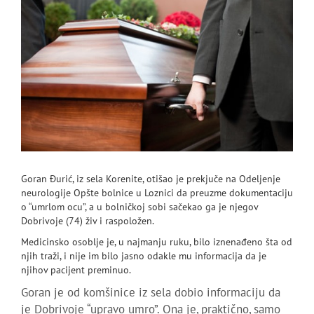
Goran Đurić, iz sela Korenite, otišao je prekjuče na Odeljenje
neurologije Opšte bolnice u Loznici da preuzme dokumentaciju
o “umrlom ocu”, a u bolničkoj sobi sačekao ga je njegov
Dobrivoje (74) živ i raspoložen.
Medicinsko osoblje je, u najmanju ruku, bilo iznenađeno šta od
njih traži, i nije im bilo jasno odakle mu informacija da je
njihov pacijent preminuo.
Goran je od komšinice iz sela dobio informaciju da
je Dobrivoje “upravo umro”. Ona je, praktično, samo