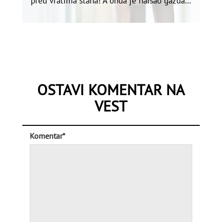
pred vratima stana! A onda je naišao gazda…
OSTAVI KOMENTAR NA
VEST
Komentar*