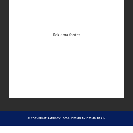
Reklama footer
© COPYRIGHT RADIO-XXL 2026 - DESIGN BY
DESIGN BRAIN