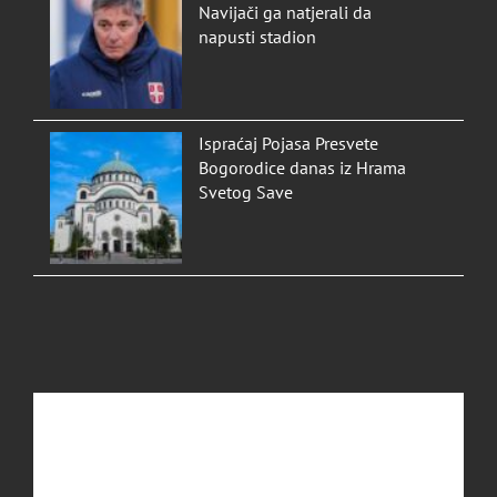
Navijači ga natjerali da
napusti stadion
Ispraćaj Pojasa Presvete
Bogorodice danas iz Hrama
Svetog Save