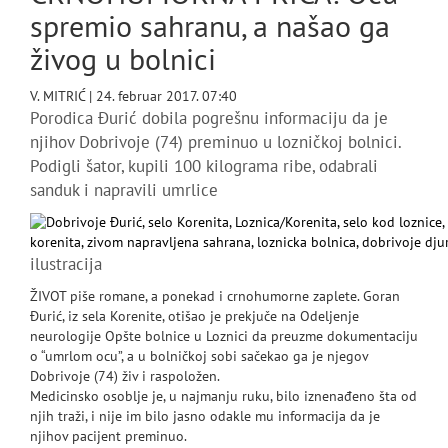
spremio sahranu, a našao ga
živog u bolnici
V. MITRIĆ
| 24. februar 2017. 07:40
Porodica Đurić dobila pogrešnu informaciju da je
njihov Dobrivoje (74) preminuo u lozničkoj bolnici.
Podigli šator, kupili 100 kilograma ribe, odabrali
sanduk i napravili umrlice
ilustracija
ŽIVOT piše romane, a ponekad i crnohumorne zaplete. Goran
Đurić, iz sela Korenite, otišao je prekjuče na Odeljenje
neurologije Opšte bolnice u Loznici da preuzme dokumentaciju
o “umrlom ocu”, a u bolničkoj sobi sačekao ga je njegov
Dobrivoje (74) živ i raspoložen.
Medicinsko osoblje je, u najmanju ruku, bilo iznenađeno šta od
njih traži, i nije im bilo jasno odakle mu informacija da je
njihov pacijent preminuo.