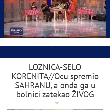
Ispraćaj Pojasa Presvete Bogorodice danas iz
Hrama Svetog Save
Balkanskom ulicom gost Džej Ramadanovski
LOZNICA-SELO
KORENITA//Ocu spremio
SAHRANU, a onda ga u
bolnici zatekao ŽIVOG