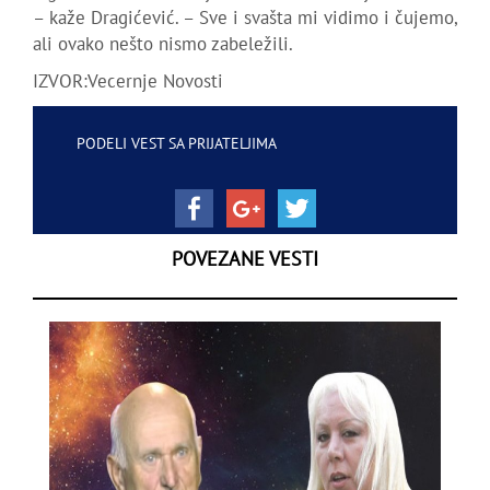
– kaže Dragićević. – Sve i svašta mi vidimo i čujemo,
ali ovako nešto nismo zabeležili.
IZVOR:Vecernje Novosti
PODELI VEST SA PRIJATELJIMA
POVEZANE VESTI