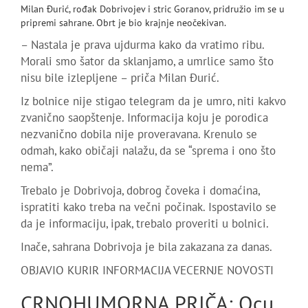
Milan Đurić, rođak Dobrivojev i stric Goranov, pridružio im se u
pripremi sahrane. Obrt je bio krajnje neočekivan.
– Nastala je prava ujdurma kako da vratimo ribu.
Morali smo šator da sklanjamo, a umrlice samo što
nisu bile izlepljene – priča Milan Đurić.
Iz bolnice nije stigao telegram da je umro, niti kakvo
zvanično saopštenje. Informacija koju je porodica
nezvanično dobila nije proveravana. Krenulo se
odmah, kako običaji nalažu, da se “sprema i ono što
nema”.
Trebalo je Dobrivoja, dobrog čoveka i domaćina,
ispratiti kako treba na večni počinak. Ispostavilo se
da je informaciju, ipak, trebalo proveriti u bolnici.
Inače, sahrana Dobrivoja je bila zakazana za danas.
OBJAVIO KURIR INFORMACIJA VECERNJE NOVOSTI
CRNOHUMORNA PRIČA: Ocu