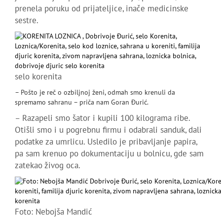
prenela poruku od prijateljice, inače medicinske
sestre.
selo korenita
– Pošto je reč o ozbiljnoj ženi, odmah smo krenuli da
spremamo sahranu – priča nam Goran Đurić.
– Razapeli smo šator i kupili 100 kilograma ribe.
Otišli smo i u pogrebnu firmu i odabrali sanduk, dali
podatke za umrlicu. Usledilo je pribavljanje papira,
pa sam krenuo po dokumentaciju u bolnicu, gde sam
zatekao živog oca.
Foto: Nebojša Mandić