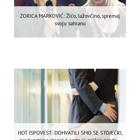
ZORICA MARKOVIĆ: Žićo, lažovčino, spremaj
svoju sahranu
HOT ISPOVEST: DOHVATILI SMO SE STOJEĆKI,