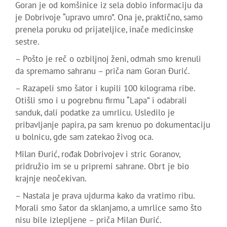
Goran je od komšinice iz sela dobio informaciju da
je Dobrivoje “upravo umro”. Ona je, praktično, samo
prenela poruku od prijateljice, inače medicinske
sestre.
– Pošto je reč o ozbiljnoj ženi, odmah smo krenuli
da spremamo sahranu – priča nam Goran Đurić.
– Razapeli smo šator i kupili 100 kilograma ribe.
Otišli smo i u pogrebnu firmu “Lapa” i odabrali
sanduk, dali podatke za umrlicu. Usledilo je
pribavljanje papira, pa sam krenuo po dokumentaciju
u bolnicu, gde sam zatekao živog oca.
Milan Đurić, rođak Dobrivojev i stric Goranov,
pridružio im se u pripremi sahrane. Obrt je bio
krajnje neočekivan.
– Nastala je prava ujdurma kako da vratimo ribu.
Morali smo šator da sklanjamo, a umrlice samo što
nisu bile izlepljene – priča Milan Đurić.