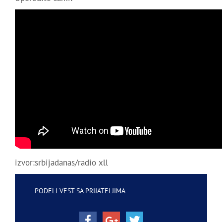
izvor:srbijadanas/radio xll
PODELI VEST SA PRIJATELJIMA