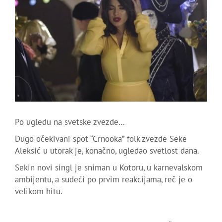
Po ugledu na svetske zvezde…
Dugo očekivani spot “Crnooka” folk zvezde Seke
Aleksić u utorak je, konačno, ugledao svetlost dana.
Sekin novi singl je sniman u Kotoru, u karnevalskom
ambijentu, a sudeći po prvim reakcijama, reč je o
velikom hitu.