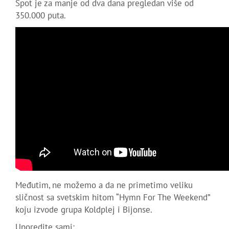
Spot je za manje od dva dana pregledan više od
350.000 puta.
Međutim, ne možemo a da ne primetimo veliku
sličnost sa svetskim hitom “Hymn For The Weekend”
koju izvode grupa Koldplej i Bijonse.
Uporedite sami: