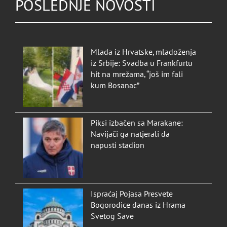
POSLEDNJE NOVOSTI
Mlada iz Hrvatske, mladoženja
iz Srbije: Svadba u Frankfurtu
hit na mrežama, “još im fali
kum Bosanac”
Piksi izbačen sa Marakane:
Navijači ga natjerali da
napusti stadion
Ispraćaj Pojasa Presvete
Bogorodice danas iz Hrama
Svetog Save