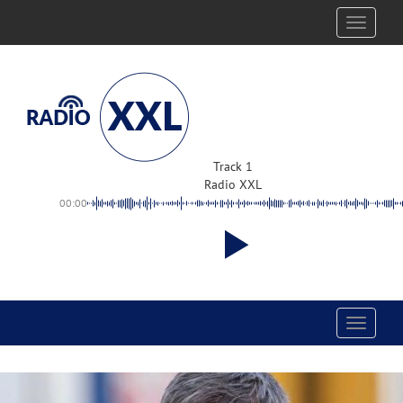
Toggle
navigati
Track 1
Radio XXL
00:00
Toggle
navigati