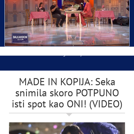
Ispraćaj Pojasa Presvete Bogorodice danas iz
Hrama Svetog Save
Balkanskom ulicom gost Džej Ramadanovski
MADE IN KOPIJA: Seka
snimila skoro POTPUNO
isti spot kao ONI! (VIDEO)