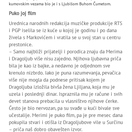
kumovskim vezama bio je i s Ljubišom Buhom Čumetom.
Puko joj film
Urednica narodnih redakcija muzičke produkcije RTS
i PGP iselila se iz kuće u kojoj je godinu i po dana
živela s Markovićem i vratila se u svoj stan u centru
prestonice.
– Samo najbliži prijatelji i porodica znaju da Merima
i Dragoljub više nisu zajedno. Njihova ljubavna priča
bila je kao iz bajke, a nedavno je odjednom sve
krenulo nizbrdo. Iako je puna razumevanja, pevačica
više nije mogla da podnese pritisak kojem je
Dragoljuba izložila bivša žena Ljiljana, koja mu je
uzela i poslednji dinar. Ispraznila mu je račune i svih
devet stanova prebacila u vlasništvo njihove ćerke.
Često je bio nervozan, pa su svađe u kući bivale sve
učestalije. Merimi je puko film, pa je pre mesec dana
pokupila stvari i otišla iz Dragoljubove vile u Surčinu
– priča naš dobro obavešten izvor.