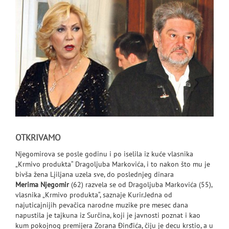
OTKRIVAMO
Njegomirova se posle godinu i po iselila iz kuće vlasnika
„Krmivo produkta“ Dragoljuba Markovića, i to nakon što mu je
bivša žena Ljiljana uzela sve, do poslednjeg dinara
Merima Njegomir
(62) razvela se od Dragoljuba Markovića (55),
vlasnika „Krmivo produkta“, saznaje Kurir.Jedna od
najuticajnijih pevačica narodne muzike pre mesec dana
napustila je tajkuna iz Surčina, koji je javnosti poznat i kao
kum pokojnog premijera Zorana Đinđića, čiju je decu krstio, a u