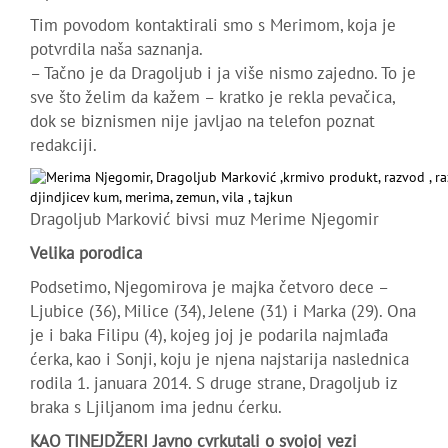
Tim povodom kontaktirali smo s Merimom, koja je
potvrdila naša saznanja.
– Tačno je da Dragoljub i ja više nismo zajedno. To je
sve što želim da kažem – kratko je rekla pevačica,
dok se biznismen nije javljao na telefon poznat
redakciji.
Dragoljub Marković bivsi muz Merime Njegomir
Velika porodica
Podsetimo, Njegomirova je majka četvoro dece –
Ljubice (36), Milice (34), Jelene (31) i Marka (29). Ona
je i baka Filipu (4), kojeg joj je podarila najmlađa
ćerka, kao i Sonji, koju je njena najstarija naslednica
rodila 1. januara 2014. S druge strane, Dragoljub iz
braka s Ljiljanom ima jednu ćerku.
KAO TINEJDŽERI Javno cvrkutali o svojoj vezi