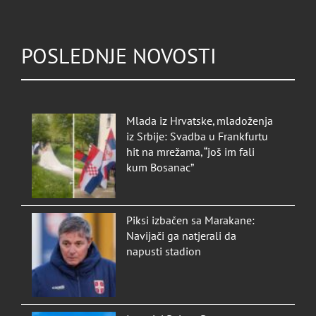
POSLEDNJE NOVOSTI
Mlada iz Hrvatske, mladoženja
iz Srbije: Svadba u Frankfurtu
hit na mrežama, “još im fali
kum Bosanac”
Piksi izbačen sa Marakane:
Navijači ga natjerali da
napusti stadion