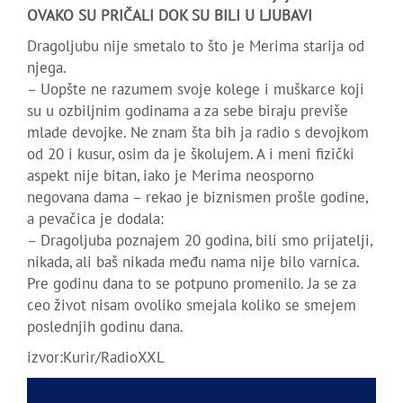
OVAKO SU PRIČALI DOK SU BILI U LJUBAVI
Dragoljubu nije smetalo to što je Merima starija od
njega.
– Uopšte ne razumem svoje kolege i muškarce koji
su u ozbiljnim godinama a za sebe biraju previše
mlade devojke. Ne znam šta bih ja radio s devojkom
od 20 i kusur, osim da je školujem. A i meni fizički
aspekt nije bitan, iako je Merima neosporno
negovana dama – rekao je biznismen prošle godine,
a pevačica je dodala:
– Dragoljuba poznajem 20 godina, bili smo prijatelji,
nikada, ali baš nikada među nama nije bilo varnica.
Pre godinu dana to se potpuno promenilo. Ja se za
ceo život nisam ovoliko smejala koliko se smejem
poslednjih godinu dana.
izvor:Kurir/RadioXXL