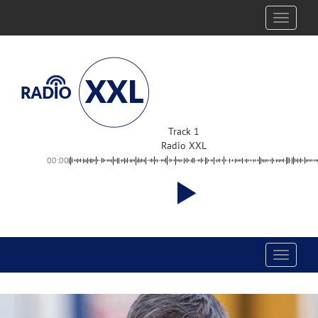
Toggle
navigati
Track 1
Radio XXL
00:00
Toggle
navigati