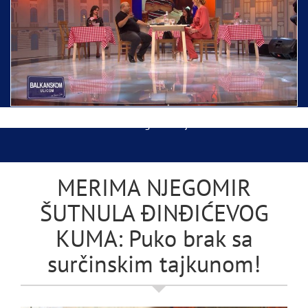
Ispraćaj Pojasa Presvete Bogorodice danas iz
Hrama Svetog Save
Balkanskom ulicom gost Džej Ramadanovski
MERIMA NJEGOMIR
ŠUTNULA ĐINĐIĆEVOG
KUMA: Puko brak sa
surčinskim tajkunom!