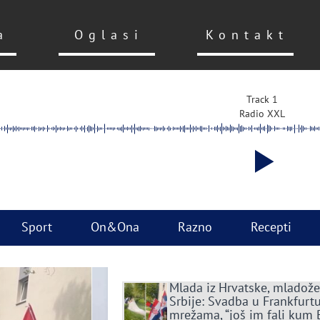
a
Oglasi
Kontakt
Track 1
Radio XXL
Sport
On&Ona
Razno
Recepti
Mlada iz Hrvatske, mladože
Srbije: Svadba u Frankfurtu
mrežama, “još im fali kum