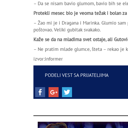
– Da se nisam bavio glumom, bavio bih se el
Protekli mesec bio je veoma težak i bolan za 
– Žao mi je i Dragana i Marinka. Glumio sam p
poštovao. Veliki gubitak svakako.
Kaže se da na mladima svet ostaje, ali Gutovi
– Ne pratim mlade glumce, šteta – rekao je 
izvor:informer
PODELI VEST SA PRIJATELJIMA