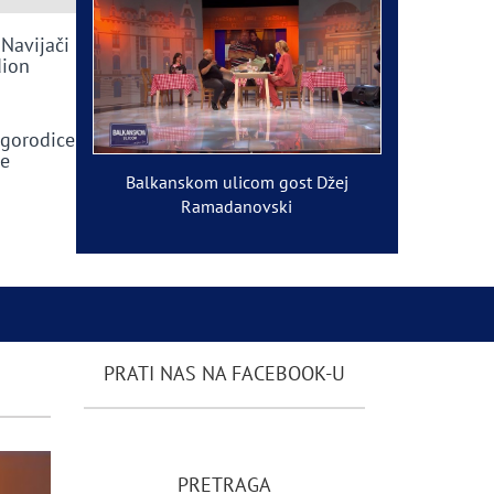
 Navijači
dion
ogorodice
ve
Balkanskom ulicom gost Džej
Ramadanovski
PRATI NAS NA FACEBOOK-U
PRETRAGA