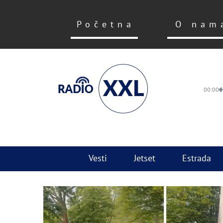
Početna
O nam
00:00
Vesti
Jetset
Estrada