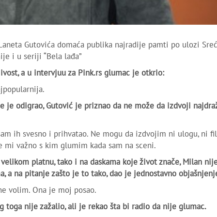
 Laneta Gutovića domaća publika najradije pamti po ulozi Sre
je i u seriji “Bela lađa”
vost, a u intervjuu za Pink.rs glumac je otkrio:
ajpopularnija.
e je odigrao, Gutović je priznao da ne može da izdvoji najdraž
m ih svesno i prihvatao. Ne mogu da izdvojim ni ulogu, ni fil
je mi važno s kim glumim kada sam na sceni.
velikom platnu, tako i na daskama koje život znače, Milan nij
, a na pitanje zašto je to tako, dao je jednostavno objašnjenj
 ne volim. Ona je moj posao.
 toga nije zažalio, ali je rekao šta bi radio da nije glumac.