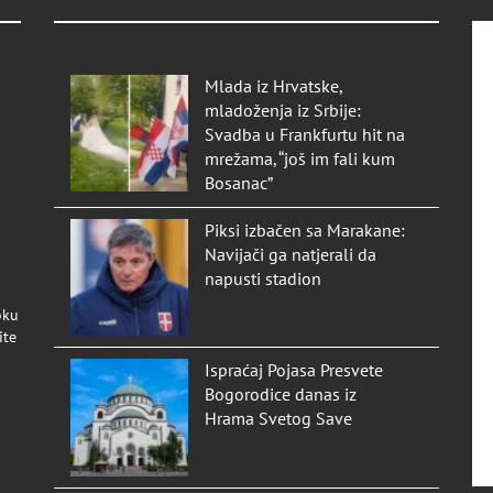
Mlada iz Hrvatske,
mladoženja iz Srbije:
Svadba u Frankfurtu hit na
mrežama, “još im fali kum
Bosanac”
Piksi izbačen sa Marakane:
Navijači ga natjerali da
napusti stadion
oku
ite
Ispraćaj Pojasa Presvete
Bogorodice danas iz
Hrama Svetog Save