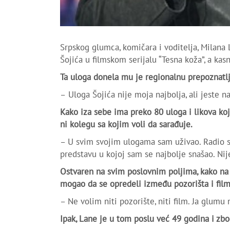
Srpskog glumca, komičara i voditelja, Milana
Šojića u filmskom serijalu “Tesna koža”, a kasni
Ta uloga donela mu je regionalnu prepoznatlji
–
Uloga Šojića nije moja najbolja, ali jeste n
Kako iza sebe ima preko 80 uloga i likova koj
ni kolegu sa kojim voli da sarađuje.
– U svim svojim ulogama sam uživao. Radio sa
predstavu u kojoj sam se najbolje snašao. Ni
Ostvaren na svim poslovnim poljima, kako na 
mogao da se opredeli između pozorišta i filma
– Ne volim niti pozorište, niti film. Ja glumu
Ipak, Lane je u tom poslu već 49 godina i zbog