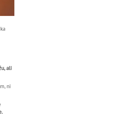
ćka
u, ali
m, ni
e
e.