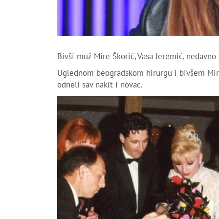
Bivši muž Mire Škorić, Vasa Jeremić, nedavno 
Uglednom beogradskom hirurgu i bivšem Mirin
odneli sav nakit i novac.