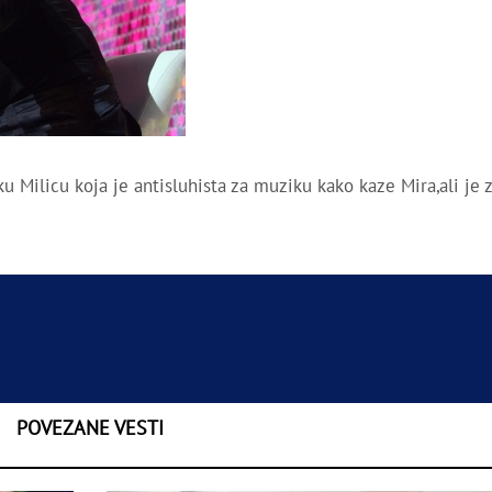
 Milicu koja je antisluhista za muziku kako kaze Mira,ali je 
POVEZANE VESTI