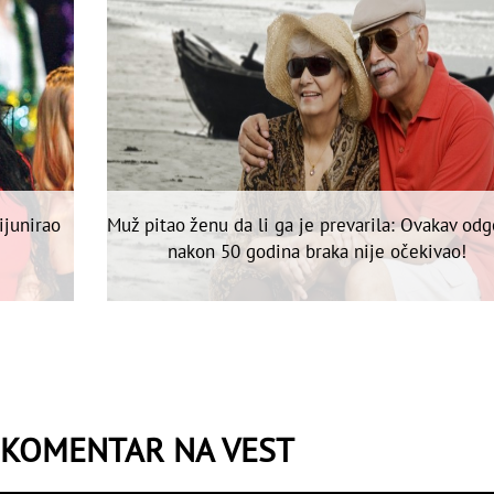
junirao
Muž pitao ženu da li ga je prevarila: Ovakav od
nakon 50 godina braka nije očekivao!
 KOMENTAR NA VEST