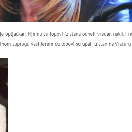
je opljačkan. Njemu su lopovi iz stana odneli vredan nakit i n
om suprugu Vasi Jeremiću lopovi su upali u stan na Vračaru 