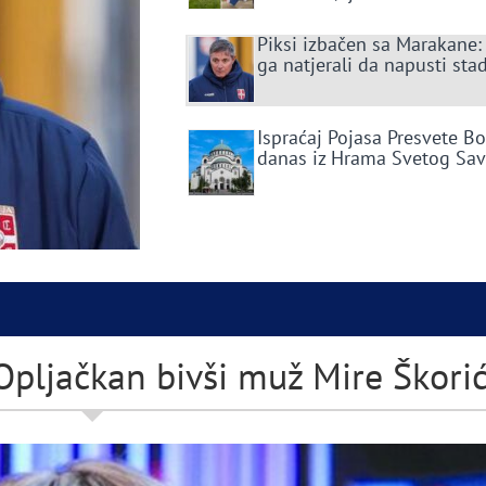
Piksi izbačen sa Marakane:
ga natjerali da napusti sta
Ispraćaj Pojasa Presvete B
danas iz Hrama Svetog Sa
pljačkan bivši muž Mire Škori