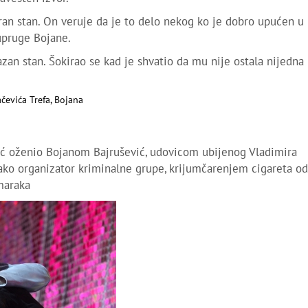
uran stan. On veruje da je to delo nekog ko je dobro upućen u
upruge Bojane.
zan stan. Šokirao se kad je shvatio da mu nije ostala nijedna
rić oženio Bojanom Bajrušević, udovicom ubijenog Vladimira
 ako organizator kriminalne grupe, krijumčarenjem cigareta od
maraka