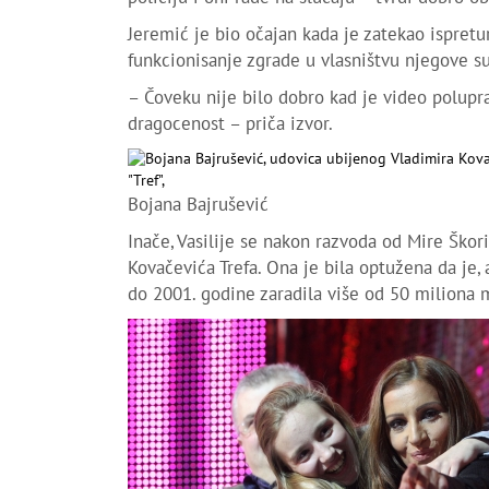
Jeremić je bio očajan kada je zatekao ispret
funkcionisanje zgrade u vlasništvu njegove s
– Čoveku nije bilo dobro kad je video polupra
dragocenost – priča izvor.
Bojana Bajrušević
Inače, Vasilije se nakon razvoda od Mire Ško
Kovačevića Trefa. Ona je bila optužena da je,
do 2001. godine zaradila više od 50 miliona 