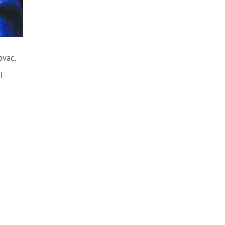
ovac.
i