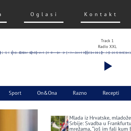
a
Oglasi
Kontakt
Track 1
Radio XXL
Sport
On&Ona
Razno
Recepti
Mlada iz Hrvatske, mladože
Srbije: Svadba u Frankfurtu
mrežama, “još im fali kum