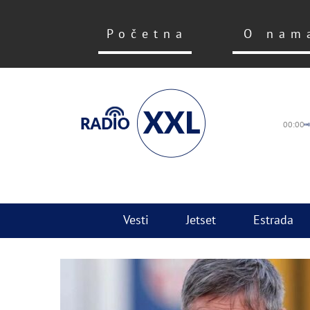
Početna
O nam
00:00
Vesti
Jetset
Estrada