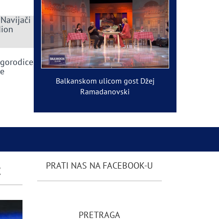
 Navijači
dion
ogorodice
ve
Balkanskom ulicom gost Džej
Ramadanovski
ć
PRATI NAS NA FACEBOOK-U
PRETRAGA