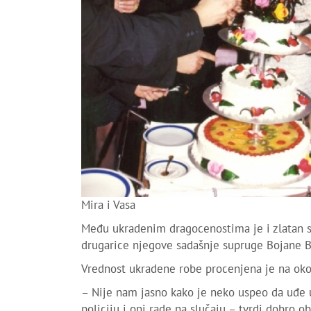
Mira i Vasa
Među ukradenim dragocenostima je i zlatan sat
drugarice njegove sadašnje supruge Bojane B
Vrednost ukradene robe procenjena je na oko 
– Nije nam jasno kako je neko uspeo da uđe u
policiju i oni rade na slučaju – tvrdi dobro o