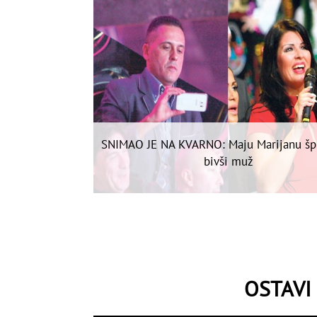
SNIMAO JE NA KVARNO: Maju Marijanu špi
bivši muž
OSTAVI