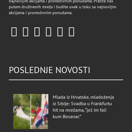
najnovijim akcijama i promotivnim ponudama. Pratite nas
putem društvenih mreža i budite uvek u toku sa najnovijim
akcijama i promotivnim ponudama.
POSLEDNJE NOVOSTI
Mlada iz Hrvatske, mladoženja
iz Srbije: Svadba u Frankfurtu
hit na mrežama, “još im fali
kum Bosanac”