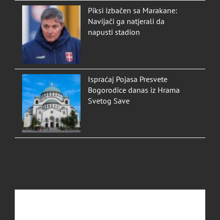
Piksi izbačen sa Marakane:
Navijači ga natjerali da
napusti stadion
Ispraćaj Pojasa Presvete
Bogorodice danas iz Hrama
Svetog Save