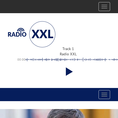
Toggle
navigati
Track 1
Radio XXL
00:00
Toggle
navigati