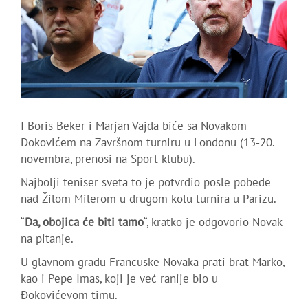
I Boris Beker i Marjan Vajda biće sa Novakom
Đokovićem na Završnom turniru u Londonu (13-20.
novembra, prenosi na Sport klubu).
Najbolji teniser sveta to je potvrdio posle pobede
nad Žilom Milerom u drugom kolu turnira u Parizu.
“
Da, obojica će biti tamo
“, kratko je odgovorio Novak
na pitanje.
U glavnom gradu Francuske Novaka prati brat Marko,
kao i Pepe Imas, koji je već ranije bio u
Đokovićevom timu.