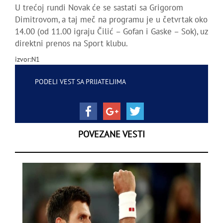
U trećoj rundi Novak će se sastati sa Grigorom
Dimitrovom, a taj meč na programu je u četvrtak oko
14.00 (od 11.00 igraju Čilić – Gofan i Gaske – Sok), uz
direktni prenos na Sport klubu.
izvor:N1
PODELI VEST SA PRIJATELJIMA
POVEZANE VESTI