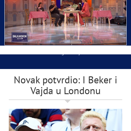
Ispraćaj Pojasa Presvete Bogorodice danas iz
Hrama Svetog Save
Balkanskom ulicom gost Džej Ramadanovski
Novak potvrdio: I Beker i
Vajda u Londonu