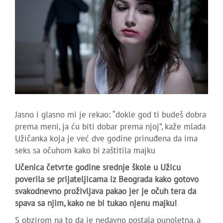
Jasno i glasno mi je rekao: “dokle god ti budeš dobra
prema meni, ja ću biti dobar prema njoj”, kaže mlada
Užičanka koja je već dve godine prinuđena da ima
seks sa očuhom kako bi zaštitila majku
Učenica četvrte godine srednje škole u Užicu
poverila se prijateljicama iz Beograda kako gotovo
svakodnevno proživljava pakao jer je očuh tera da
spava sa njim, kako ne bi tukao njenu majku!
S obzirom na to da je nedavno postala punoletna, a