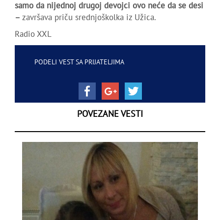
samo da nijednoj drugoj devojci ovo neće da se desi
–
završava priču srednjoškolka iz Užica.
Radio XXL
PODELI VEST SA PRIJATELJIMA
POVEZANE VESTI