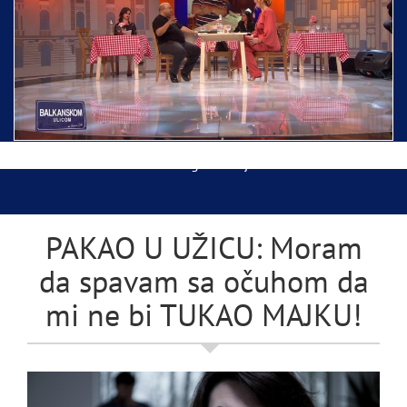
Ispraćaj Pojasa Presvete Bogorodice danas iz
Hrama Svetog Save
Balkanskom ulicom gost Džej Ramadanovski
PAKAO U UŽICU: Moram
da spavam sa očuhom da
mi ne bi TUKAO MAJKU!