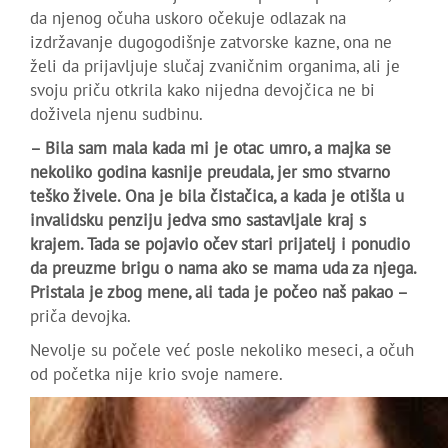
da njenog očuha uskoro očekuje odlazak na
izdržavanje dugogodišnje zatvorske kazne, ona ne
želi da prijavljuje slučaj zvaničnim organima, ali je
svoju priču otkrila kako nijedna devojčica ne bi
doživela njenu sudbinu.
– Bila sam mala kada mi je otac umro, a majka se
nekoliko godina kasnije preudala, jer smo stvarno
teško živele. Ona je bila čistačica, a kada je otišla u
invalidsku penziju jedva smo sastavljale kraj s
krajem. Tada se pojavio očev stari prijatelj i ponudio
da preuzme brigu o nama ako se mama uda za njega.
Pristala je zbog mene, ali tada je počeo naš pakao –
priča devojka.
Nevolje su počele već posle nekoliko meseci, a očuh
od početka nije krio svoje namere.