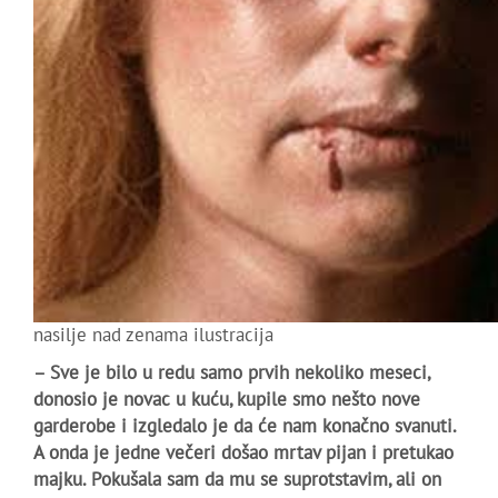
nasilje nad zenama ilustracija
– Sve je bilo u redu samo prvih nekoliko meseci,
donosio je novac u kuću, kupile smo nešto nove
garderobe i izgledalo je da će nam konačno svanuti.
A onda je jedne večeri došao mrtav pijan i pretukao
majku. Pokušala sam da mu se suprotstavim, ali on