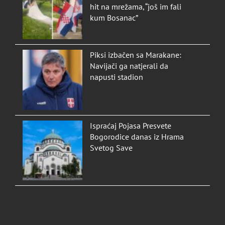
hit na mrežama, “još im fali
kum Bosanac”
Piksi izbačen sa Marakane:
Navijači ga natjerali da
napusti stadion
Ispraćaj Pojasa Presvete
Bogorodice danas iz Hrama
Svetog Save