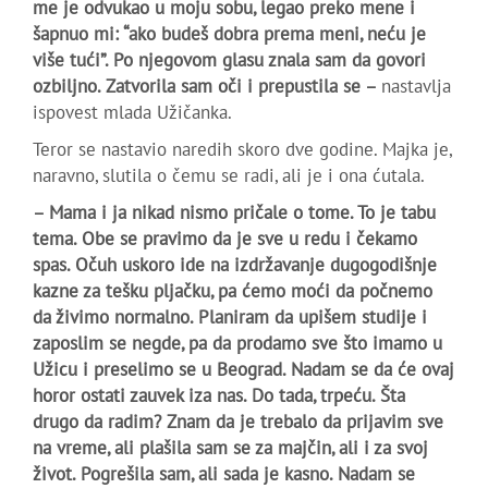
me je odvukao u moju sobu, legao preko mene i
šapnuo mi: “ako budeš dobra prema meni, neću je
više tući”. Po njegovom glasu znala sam da govori
ozbiljno. Zatvorila sam oči i prepustila se –
nastavlja
ispovest mlada Užičanka.
Teror se nastavio naredih skoro dve godine. Majka je,
naravno, slutila o čemu se radi, ali je i ona ćutala.
– Mama i ja nikad nismo pričale o tome. To je tabu
tema. Obe se pravimo da je sve u redu i čekamo
spas. Očuh uskoro ide na izdržavanje dugogodišnje
kazne za tešku pljačku, pa ćemo moći da počnemo
da živimo normalno. Planiram da upišem studije i
zaposlim se negde, pa da prodamo sve što imamo u
Užicu i preselimo se u Beograd. Nadam se da će ovaj
horor ostati zauvek iza nas. Do tada, trpeću. Šta
drugo da radim? Znam da je trebalo da prijavim sve
na vreme, ali plašila sam se za majčin, ali i za svoj
život. Pogrešila sam, ali sada je kasno. Nadam se