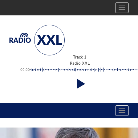
Toggle
navigati
Track 1
Radio XXL
00:00
Toggle
navigati