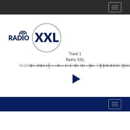
Toggle
navigati
Track 1
Radio XXL
00:00
Toggle
navigati