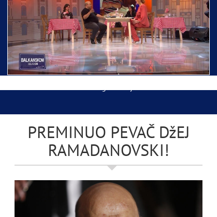
Ispraćaj Pojasa Presvete Bogorodice danas iz
Hrama Svetog Save
Balkanskom ulicom gost Džej Ramadanovski
PREMINUO PEVAČ DžEJ
RAMADANOVSKI!