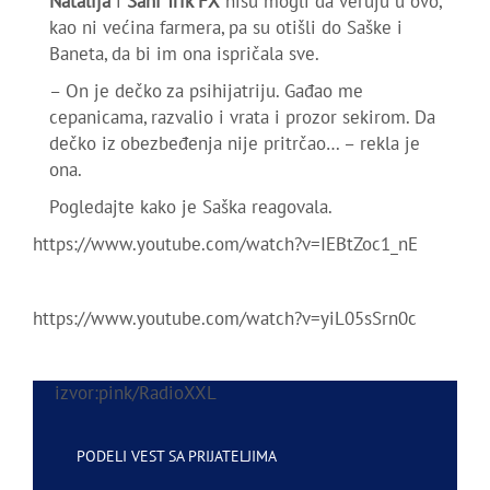
Natalija
i
Sani Trik FX
nisu mogli da veruju u ovo,
kao ni većina farmera, pa su otišli do Saške i
Baneta, da bi im ona ispričala sve.
– On je dečko za psihijatriju. Gađao me
cepanicama, razvalio i vrata i prozor sekirom. Da
dečko iz obezbeđenja nije pritrčao… – rekla je
ona.
Pogledajte kako je Saška reagovala.
https://www.youtube.com/watch?v=IEBtZoc1_nE
https://www.youtube.com/watch?v=yiL05sSrn0c
izvor:pink/RadioXXL
PODELI VEST SA PRIJATELJIMA