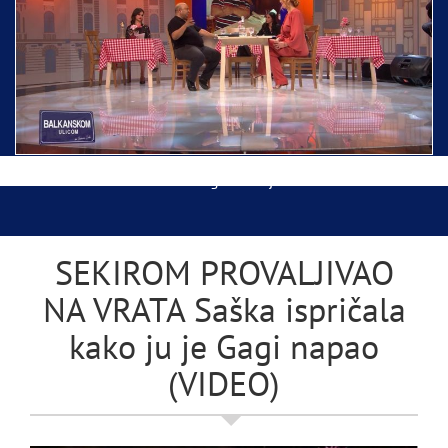
Ispraćaj Pojasa Presvete Bogorodice danas iz
Hrama Svetog Save
Balkanskom ulicom gost Džej Ramadanovski
SEKIROM PROVALJIVAO
NA VRATA Saška ispričala
kako ju je Gagi napao
(VIDEO)