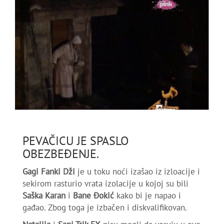
PEVAČICU JE SPASLO
OBEZBEĐENJE.
Gagi Fanki Dži
je u toku noći izašao iz izloacije i
sekirom rasturio vrata izolacije u kojoj su bili
Saška Karan
i
Bane Đokić
kako bi je napao i
gađao. Zbog toga je izbačen i diskvalifikovan.