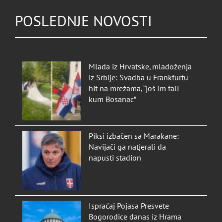
POSLEDNJE NOVOSTI
Mlada iz Hrvatske, mladoženja
iz Srbije: Svadba u Frankfurtu
hit na mrežama, “još im fali
kum Bosanac”
Piksi izbačen sa Marakane:
Navijači ga natjerali da
napusti stadion
Ispraćaj Pojasa Presvete
Bogorodice danas iz Hrama