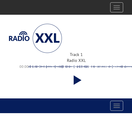
Toggle
navigati
Track 1
Radio XXL
00:00
Toggle
navigati