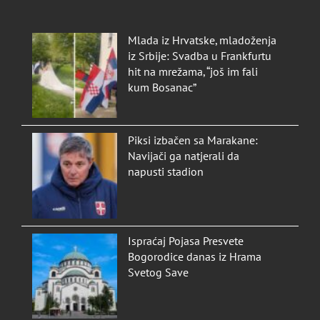
Mlada iz Hrvatske, mladoženja
iz Srbije: Svadba u Frankfurtu
hit na mrežama, “još im fali
kum Bosanac”
Piksi izbačen sa Marakane:
Navijači ga natjerali da
napusti stadion
Ispraćaj Pojasa Presvete
Bogorodice danas iz Hrama
Svetog Save