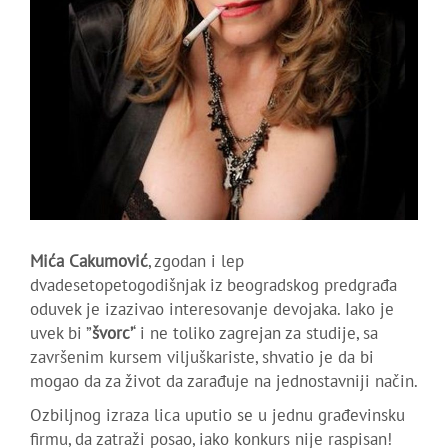
Mića Cakumović
, zgodan i lep
dvadesetopetogodišnjak iz beogradskog predgrađa
oduvek je izazivao interesovanje devojaka. Iako je
uvek bi ”
švorc’
‘ i ne toliko zagrejan za studije, sa
završenim kursem viljuškariste, shvatio je da bi
mogao da za život da zarađuje na jednostavniji način.
Ozbiljnog izraza lica uputio se u jednu građevinsku
firmu, da zatraži posao, iako konkurs nije raspisan!