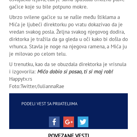
gaćice koje su bile potpuno mokre.
Ubrzo svilene gaćice su se našle među štiklama a
Mića je ljubeći direktorku po vratu dokazivao da je
vredan svakog posla. Željna svakog njegovog dodira,
dirktorka je tražila da ga gleda u oči kako bi došla do
vrhunca. Stavla je noge na njegova ramena, a Mića ju
je milovao po celom telu.
U trenutku, kao da se obuzdala direktorka je vrisnula
i izgovorila:
Mićo dobio si posao, ti si moj rob!
Happytv.rs
Foto:Twitter/JuliannaRae
PODELI VEST SA PRIJATELJIMA
POVEZANE VESTI