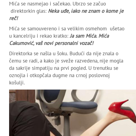
Mića se nasmejao i sačekao. Ubrzo se začuo
direktorkin glas:
Neka uđe, iako ne znam o kome je
reč!
Mića se samouvereno i sa velikim osmehom ušetao
u kancelriju i rekao kratko:
Ja sam Mića. Mića
Cakumović, vaš novi personalni vozač!
Direktorka se našla u šoku. Budući da nije znala o
čemu se radi, a kako je sveže razvedena, nije mogla
da sakrije simpatiju na prvi pogled. U trenutku se
oznojla i otkopčala dugme na crnoj poslovnoj
košulji.