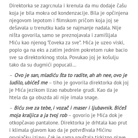
Direktorka se zagrcnula i krenula da mu dodaje čašu
koja je bila mokra od kondenzacije. Bila je opčinjena
njegovom lepotom i filmskom pričom koja joj se
dešavala u trenutku kada se najmanje nadala. Nije
ništa govorila, samo se preznojavala i zamišljala
Miću kao njenog ”čoveka za sve”. Mića je uzeo viski,
popio ga na eks a zatim jednim pokretom ruke bacio
sve sa direktorkinog stola. Povukao joj je košulju
tako da su dugmići popucali…
–
Ovo je san, mladiću šta to radite, ah ah nee, ovo je
ludilo, ubićeš me
– tiho je govorila direktorka dok joj
je Mića jezikom lizao nabubrele grudi. Kao da je
htela da ga obuzda ali nije imala snage.
–
Biću sve za tebe, i vozač i maser i ljubavnik. Bićeš
moja kraljica a ja tvoj rob
– govorio je Mića dok je
otkopčavao pantalone. Direktorka je drhtala kao prut
i klimala glavom kao da je potvrđivala Mićinu
osvajačku izjavu, čak je sama spuštala tirkizno plave