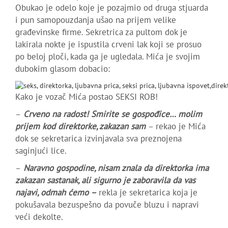
Obukao je odelo koje je pozajmio od druga stjuarda
i pun samopouzdanja ušao na prijem velike
građevinske firme. Sekretrica za pultom dok je
lakirala nokte je ispustila crveni lak koji se prosuo
po beloj ploči, kada ga je ugledala. Mića je svojim
dubokim glasom dobacio:
Kako je vozač Mića postao SEKSI ROB!
–
Crveno na radost! Smirite se gospođice… molim
prijem kod direktorke, zakazan sam
– rekao je Mića
dok se sekretarica izvinjavala sva preznojena
saginjući lice.
–
Naravno gospodine, nisam znala da direktorka ima
zakazan sastanak, ali sigurno je zaboravila da vas
najavi, odmah ćemo
–
rekla je sekretarica koja je
pokušavala bezuspešno da povuče bluzu i napravi
veći dekolte.