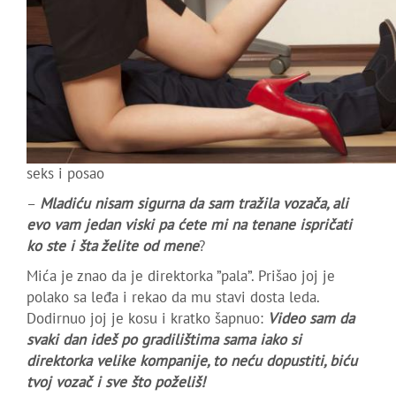
seks i posao
–
Mladiću nisam sigurna da sam tražila vozača, ali
evo vam jedan viski pa ćete mi na tenane ispričati
ko ste i šta želite od mene
?
Mića je znao da je direktorka ”pala”. Prišao joj je
polako sa leđa i rekao da mu stavi dosta leda.
Dodirnuo joj je kosu i kratko šapnuo:
Video sam da
svaki dan ideš po gradilištima sama iako si
direktorka velike kompanije, to neću dopustiti, biću
tvoj vozač i sve što poželiš!