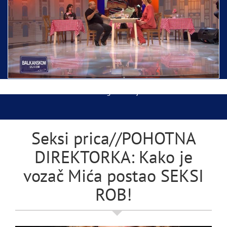
Ispraćaj Pojasa Presvete Bogorodice danas iz
Hrama Svetog Save
Balkanskom ulicom gost Džej Ramadanovski
Seksi prica//POHOTNA
DIREKTORKA: Kako je
vozač Mića postao SEKSI
ROB!