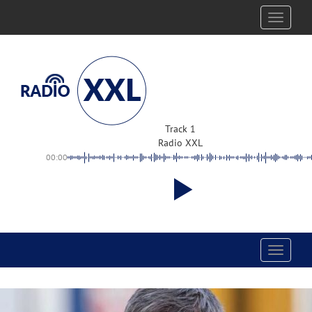
Toggle
navigati
Track 1
Radio XXL
00:00
Toggle
navigati