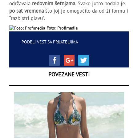
održavala
redovnim šetnjama
. Svako jutro hodala je
po sat vremena
što joj je omogućilo da održi formu i
“razbistri glavu”.
Foto: Profimedia
PODELI VEST SA PRIJATELJIMA
POVEZANE VESTI