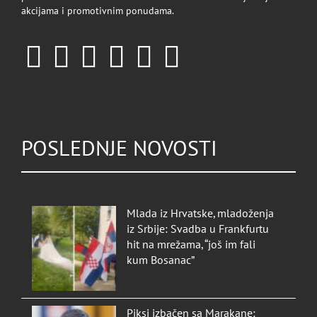
akcijama i promotivnim ponudama.
POSLEDNJE NOVOSTI
Mlada iz Hrvatske, mladoženja
iz Srbije: Svadba u Frankfurtu
hit na mrežama, “još im fali
kum Bosanac”
Piksi izbačen sa Marakane: