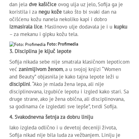
dan jela
dve kašičice
ovog ulja uz jelo, Sofija ga je
koristila i za
negu kože
tako što bi svaki dan na
očišćenu kožu nanela nekoliko kapi i dobro
izmasirala lice
. Maslinovo ulje dodavala je i u
kupku
– za mekanu i gipku kožu tela.
Foto: Profimedia
3. Disciplina je ključ lepote
Sofija nikada sebe nije smatrala klasičnom lepoticom
već
zanimljivom ženom
, a u svojoj knjizi “Women
and Beauty” objasnila je kako tajna lepote leži u
disciplini
. “Ako je mlada žena lepa, ali nije
disciplinovana, izgubiće lepotu i izgled kako stari. Sa
druge strane, ako je žena obična, ali disciplinovana,
sa godinama će izgledati sve lepše”, tvrdi Sofija.
4. Svakodnevna šetnja za dobru liniju
Iako izgleda odlično i u devetoj deceniji života,
Sofija nikad nije bila luda za vežbanjem. Liniju je