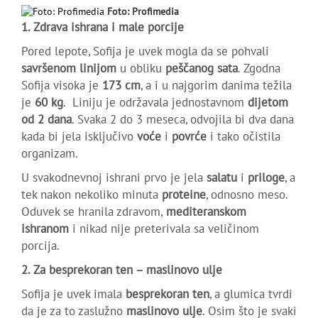
Foto: Profimedia
1. Zdrava ishrana i male porcije
Pored lepote, Sofija je uvek mogla da se pohvali
savršenom linijom
u obliku
peščanog sata
. Zgodna
Sofija visoka je
173 cm
, a i u najgorim danima težila
je
60 kg
. Liniju je održavala jednostavnom
dijetom
od 2 dana
. Svaka 2 do 3 meseca, odvojila bi dva dana
kada bi jela isključivo
voće
i
povrće
i tako očistila
organizam.
U svakodnevnoj ishrani prvo je jela
salatu
i
priloge
, a
tek nakon nekoliko minuta
proteine
, odnosno meso.
Oduvek se hranila zdravom,
mediteranskom
ishranom
i nikad nije preterivala sa veličinom
porcija.
2. Za besprekoran ten – maslinovo ulje
Sofija je uvek imala
besprekoran ten
, a glumica tvrdi
da je za to zaslužno
maslinovo ulje
. Osim što je svaki