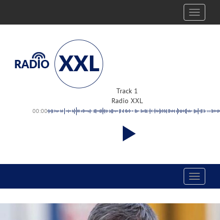
Toggle
navigati
Track 1
Radio XXL
00:00
Toggle
navigati