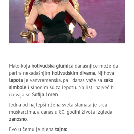
Malo koja
holivudska glumica
današnjice može da
parira nekadašnjim
holivudskim divama
. Njihova
lepota
je vanvremenska, pa i danas važe sa
seks
simbole
i sinonim su za lepotu. Na listi najvećih
izdvaja se
Sofija Loren
.
Jedna od najlepših žena sveta slamala je srca
muškarcima, a danas u 80. godini života izgleda
zanosno
.
Evo u čemu je njena
tajna
: