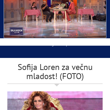
Ispraćaj Pojasa Presvete Bogorodice danas iz
Hrama Svetog Save
Balkanskom ulicom gost Džej Ramadanovski
Sofija Loren za večnu
mladost! (FOTO)