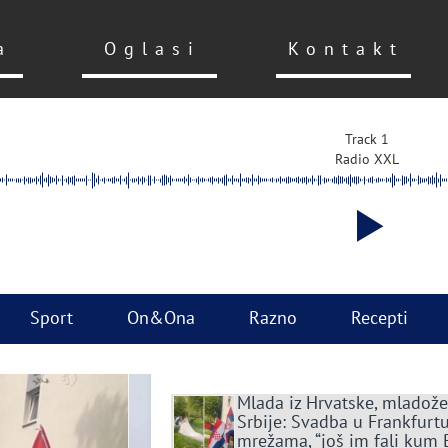
a
Oglasi
Kontakt
Track 1
Radio XXL
Sport
On&Ona
Razno
Recepti
Mlada iz Hrvatske, mladože
Srbije: Svadba u Frankfurtu
mrežama, “još im fali kum