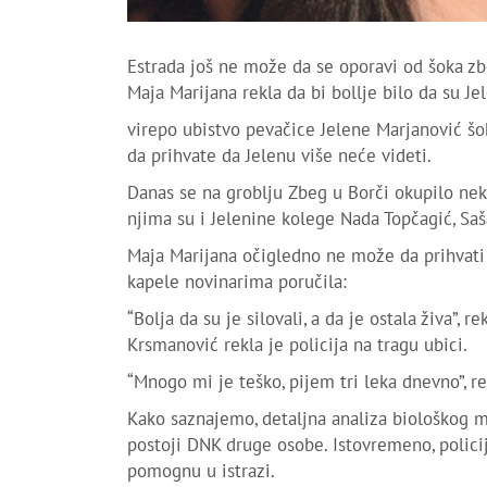
Estrada još ne može da se oporavi od šoka zb
Maja Marijana rekla da bi bollje bilo da su Jel
virepo ubistvo pevačice Jelene Marjanović šok
da prihvate da Jelenu više neće videti.
Danas se na groblju Zbeg u Borči okupilo neko
njima su i Jelenine kolege Nada Topčagić, Saš
Maja Marijana očigledno ne može da prihvati t
kapele novinarima poručila:
“Bolja da su je silovali, a da je ostala živa”, 
Krsmanović rekla je policija na tragu ubici.
“Mnogo mi je teško, pijem tri leka dnevno”, r
Kako saznajemo, detaljna analiza biološkog m
postoji DNK druge osobe. Istovremeno, policij
pomognu u istrazi.