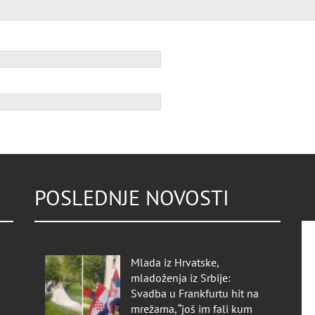
POSLEDNJE NOVOSTI
Mlada iz Hrvatske,
mladoženja iz Srbije:
Svadba u Frankfurtu hit na
mrežama, “još im fali kum