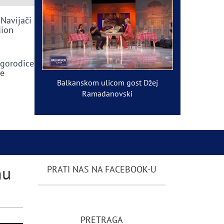
 Navijači
dion
ogorodice
ve
Balkanskom ulicom gost Džej
Ramadanovski
nu
PRATI NAS NA FACEBOOK-U
PRETRAGA