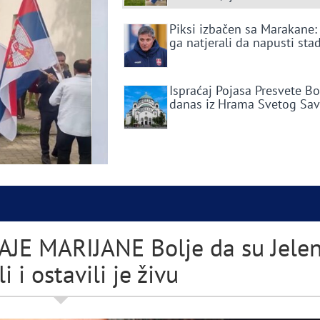
Piksi izbačen sa Marakane:
ga natjerali da napusti sta
Ispraćaj Pojasa Presvete B
danas iz Hrama Svetog Sa
JE MARIJANE Bolje da su Jele
li i ostavili je živu