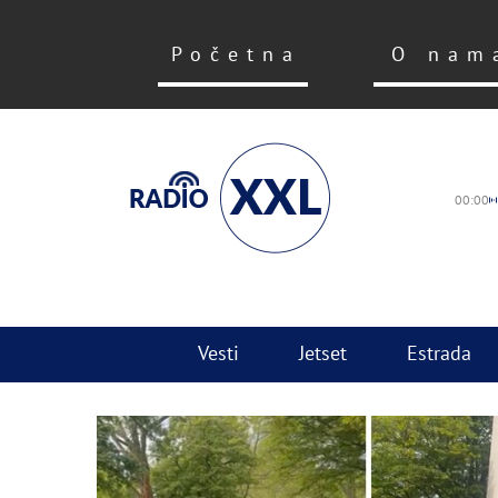
Početna
O nam
00:00
Vesti
Jetset
Estrada