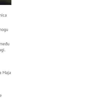
nica
 mogu
a među
ugi.
ka Maja
e