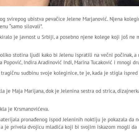
og svirepog ubistva pevačice Jelene Marjanović. Njena kolegi
enu “samo silovali”.
iralo je javnost u Srbiji, a posebno njene kolege koji još ne
liko stotina ljudi kako bi Jelenu ispratili na večni počinak, 
a Popović, Indira Aradinović Indi, Marina Tucaković i mnogi dr
ragičnu sudbinu svoje koleginice, te je, kada je stigla ispred
rekla je Maja Marijana, dok je Jelenina sestra od strica, dizajner
ekla je Krsmanovićeva.
aterijala pronađenog ispod Jeleninih noktiju je pokazala da n
a je privela dvojicu mladića koji bi svojim iskazom mogli da