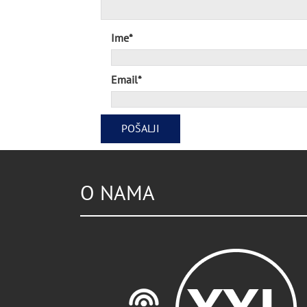
Ime*
Email*
O NAMA