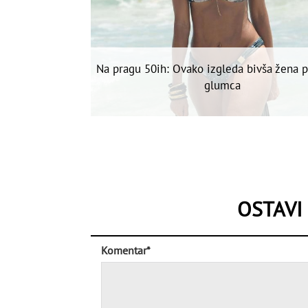
Na pragu 50ih: Ovako izgleda bivša žena 
glumca
OSTAVI
Komentar*