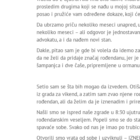
prosledim drugima koji se nađu u mojoj situac
posao i pružiće vam određene dokaze, koji će 
Da ubrzamo priču nekoliko meseci unapred, u
nekoliko meseci – ali odgovor je jednostava
advokatu, a i da nađem novi stan.
Dakle, pitao sam je gde bi volela da idemo za
da ne želi da pridaje značaj rođendanu, jer je
šampanjca i dve čaše, pripremljene u ormanu
Setio sam se šta bih mogao da izvedem. Otiša
iz grada za vikend, a zatim sam zvao njene rodi
rođendan, ali da želim da je iznenadim i prir
Našli smo se ispred naše zgrade u 8:30 ujutr
rođendanskim veseljem. Popeli smo se do sta
spavaće sobe. Svako od nas je imao po trubicu
Otvorili smo vrata od sobe i uzviknuli – IZNEN