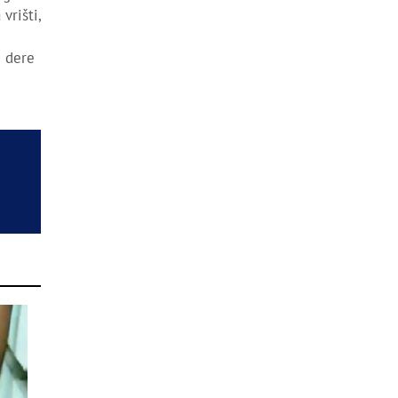
vrišti,
e dere