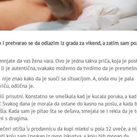
o i pretvarao se da odlazim iz grada za vikend, a zatim sam p
mnjate da vas žena vara. Ovo je jedna takva priča, koja je pos
da li je autentična, svakako možemo da tvrdimo da je presmešn
i nije znao kako da je suoči sa situacijom. A, onda mu je pala
iču, odlična je.
li prisutni. Konstatno se smeškala kad je kucala poruka, a kad
m’. Svakog dana je morala da ostane do kasno na poslu, a kada 
la. Kada sam je pitao šta se dešava, smejala se i rekla da je t
ni s drugima.
večeri otišla ‘u prodavnicu da kupi mleko’ u pola 12 uveče, a ni
sti koju sam izvukao iz ovog iskustva, a koju bih mogao da