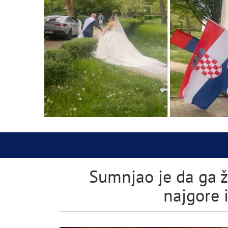
Sumnjao je da ga že
najgore 