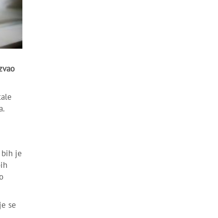
ozvao
tale
a.
 bih je
bih
o
je se