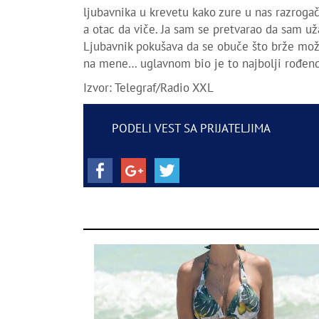
ljubavnika u krevetu kako zure u nas razrogačen
a otac da viče. Ja sam se pretvarao da sam užas
Ljubavnik pokušava da se obuče što brže može
na mene… uglavnom bio je to najbolji rođenda
Izvor: Telegraf/Radio XXL
PODELI VEST SA PRIJATELJIMA