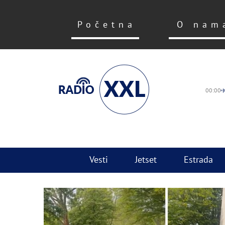
Početna
O nam
00:00
Vesti
Jetset
Estrada