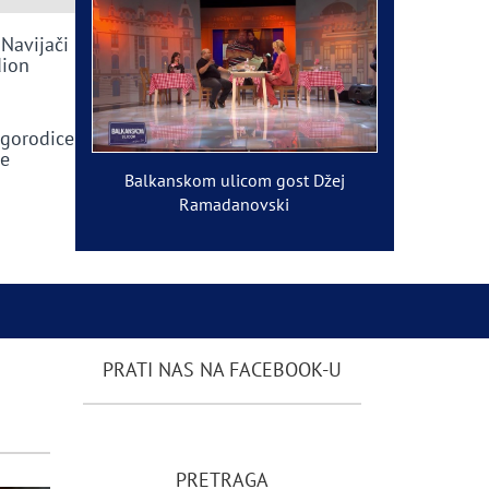
 Navijači
dion
ogorodice
ve
Balkanskom ulicom gost Džej
Ramadanovski
PRATI NAS NA FACEBOOK-U
PRETRAGA