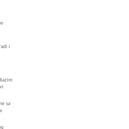
j
ao
adi i
dlazim
vi
ne sa
a
og