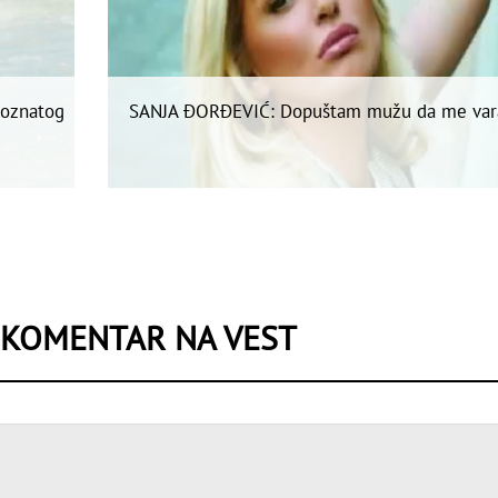
poznatog
SANJA ĐORĐEVIĆ: Dopuštam mužu da me var
 KOMENTAR NA VEST