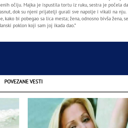
ih očiju. Majka je ispustila tortu iz ruku, sestra je počela da 
nut, dok su njeni prijatelji gurali sve napolje i vikali na nju.
, kako bi pobegao sa lica mesta; žena, odnosno bivša žena, s
nski poklon koji sam joj ikada dao.”
POVEZANE VESTI