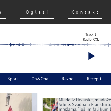
a
Oglasi
Kontakt
Track 1
Radio XXL
Sport
On&Ona
Razno
Recepti
Mlada iz Hrvatske, mladože
Srbije: Svadba u Frankfurtu
mrežama, “još im fali kum