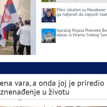
Piksi izbačen sa Marakane:
ga natjerali da napusti sta
Ispraćaj Pojasa Presvete B
danas iz Hrama Svetog Sa
na vara, a onda joj je priredio
iznenađenje u životu