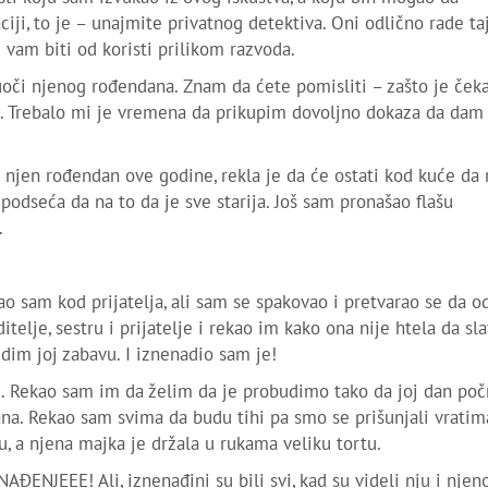
iji, to je – unajmite privatnog detektiva. Oni odlično rade ta
vam biti od koristi prilikom razvoda.
oči njenog rođendana. Znam da ćete pomisliti – zašto je ček
n. Trebalo mi je vremena da prikupim dovoljno dokaza da dam
 njen rođendan ove godine, rekla je da će ostati kod kuće da r
 podseća da na to da je sve starija. Još sam pronašao flašu
.
o sam kod prijatelja, ali sam se spakovao i pretvarao se da o
telje, sestru i prijatelje i rekao im kako ona nije htela da sla
edim joj zabavu. I iznenadio sam je!
u. Rekao sam im da želim da je probudimo tako da joj dan poč
na. Rekao sam svima da budu tihi pa smo se prišunjali vratim
, a njena majka je držala u rukama veliku tortu.
AĐENJEEE! Ali, iznenađini su bili svi, kad su videli nju i njen