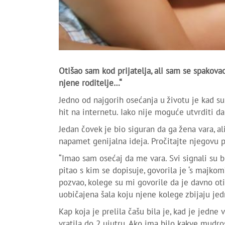
Otišao sam kod prijatelja, ali sam se spakova
njene roditelje…“
Jedno od najgorih osećanja u životu je kad su
hit na internetu. Iako nije moguće utvrditi 
Jedan čovek je bio siguran da ga žena vara, al
napamet genijalna ideja. Pročitajte njegovu pr
“Imao sam osećaj da me vara. Svi signali su bi
pitao s kim se dopisuje, govorila je ‘s majko
pozvao, kolege su mi govorile da je davno otiš
uobičajena šala koju njene kolege zbijaju jed
Kap koja je prelila čašu bila je, kad je jedne 
vratila do 2 ujutru. Ako ima bilo kakve mudro