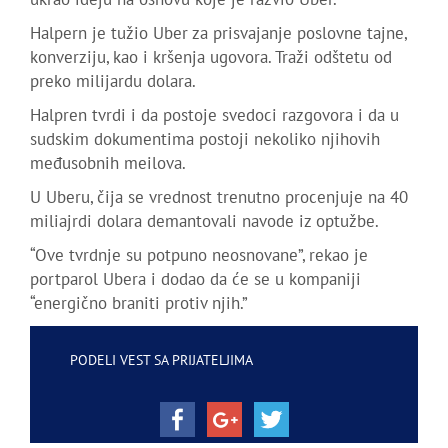
Halpern je tužio Uber za prisvajanje poslovne tajne,
konverziju, kao i kršenja ugovora. Traži odštetu od
preko milijardu dolara.
Halpren tvrdi i da postoje svedoci razgovora i da u
sudskim dokumentima postoji nekoliko njihovih
međusobnih meilova.
U Uberu, čija se vrednost trenutno procenjuje na 40
miliajrdi dolara demantovali navode iz optužbe.
“Ove tvrdnje su potpuno neosnovane”, rekao je
portparol Ubera i dodao da će se u kompaniji
“energično braniti protiv njih.”
PODELI VEST SA PRIJATELJIMA