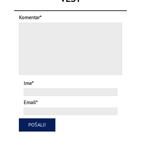
Komentar*
Ime*
Email*