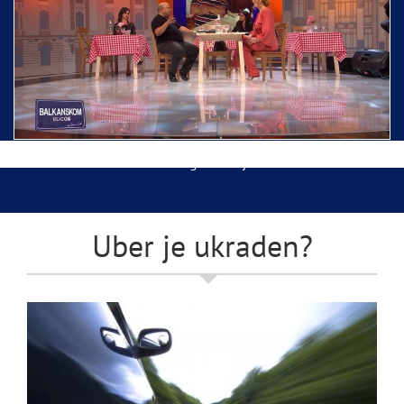
Ispraćaj Pojasa Presvete Bogorodice danas iz
Hrama Svetog Save
Balkanskom ulicom gost Džej Ramadanovski
Uber je ukraden?