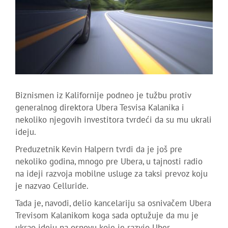
Biznismen iz Kalifornije podneo je tužbu protiv
generalnog direktora Ubera Tesvisa Kalanika i
nekoliko njegovih investitora tvrdeći da su mu ukrali
ideju.
Preduzetnik Kevin Halpern tvrdi da je još pre
nekoliko godina, mnogo pre Ubera, u tajnosti radio
na ideji razvoja mobilne usluge za taksi prevoz koju
je nazvao Celluride.
Tada je, navodi, delio kancelariju sa osnivačem Ubera
Trevisom Kalanikom koga sada optužuje da mu je
ukrao ideju na osnovu koje je razvio Uber.