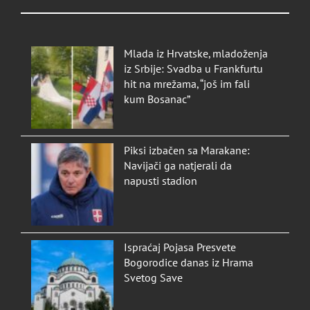
Mlada iz Hrvatske, mladoženja
iz Srbije: Svadba u Frankfurtu
hit na mrežama, “još im fali
kum Bosanac”
Piksi izbačen sa Marakane:
Navijači ga natjerali da
napusti stadion
Ispraćaj Pojasa Presvete
Bogorodice danas iz Hrama
Svetog Save