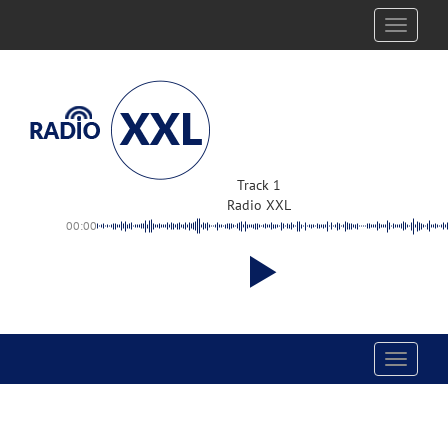
Toggle
navigati
Track 1
Radio XXL
00:00
Toggle
navigati