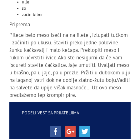
ulje
so
začin biber
Priprema
Pileće belo meso iseći na na filete , izlupati tučkom
i začiniti po ukusu. Staviti preko jedne polovine
šunku kačkavalj i malo kečapa. Preklopiti meso i
rukom učvrstiti ivice.Ako ste nesigurni da će vam
iscureti stavite čačkalice. Jaje umutiti. Uvaljati meso
u brašno, pa u jaje, pa u prezle. Pržiti u dubokom ulju
na laganoj vatri dok ne dobije zlatno-žutu boju.Vaditi
na salvete da upije višak masnoće… Uz ovo meso
predlažemo lep krompir pire.
PODELI VEST SA PRIJATELJIMA