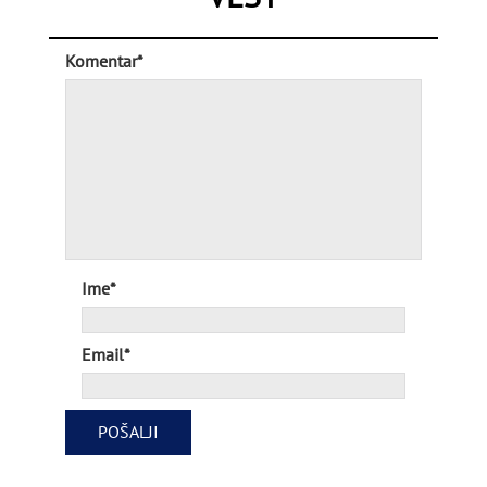
Komentar*
Ime*
Email*