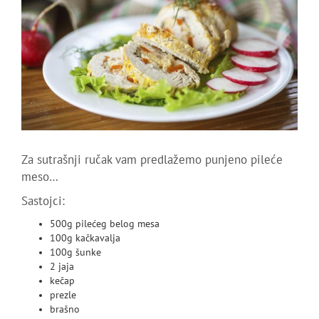
Za sutrašnji ručak vam predlažemo punjeno pileće
meso…
Sastojci:
500g pilećeg belog mesa
100g kačkavalja
100g šunke
2 jaja
kečap
prezle
brašno