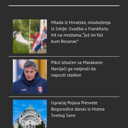
Mlada iz Hrvatske, mladoženja
iz Srbije: Svadba u Frankfurtu
hit na mrežama, “još im fali
kum Bosanac”
Piksi izbačen sa Marakane:
Navijači ga natjerali da
napusti stadion
Ispraćaj Pojasa Presvete
Bogorodice danas iz Hrama
Svetog Save