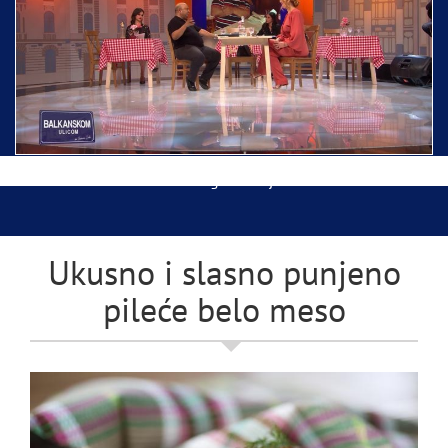
Ispraćaj Pojasa Presvete Bogorodice danas iz
Hrama Svetog Save
Balkanskom ulicom gost Džej Ramadanovski
Ukusno i slasno punjeno
pileće belo meso