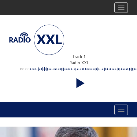
Toggle
navigati
Track 1
Radio XXL
00:00
Toggle
navigati