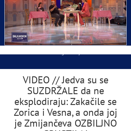
Ispraćaj Pojasa Presvete Bogorodice danas iz
Hrama Svetog Save
Balkanskom ulicom gost Džej Ramadanovski
VIDEO // Jedva su se
SUZDRŽALE da ne
eksplodiraju: Zakačile se
Zorica i Vesna, a onda joj
je Zmijančeva OZBILJNO