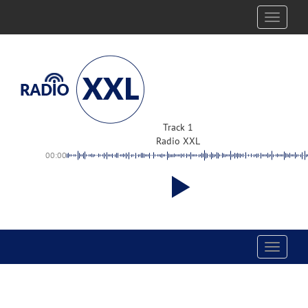
Toggle
navigati
Track 1
Radio XXL
00:00
Toggle
navigati