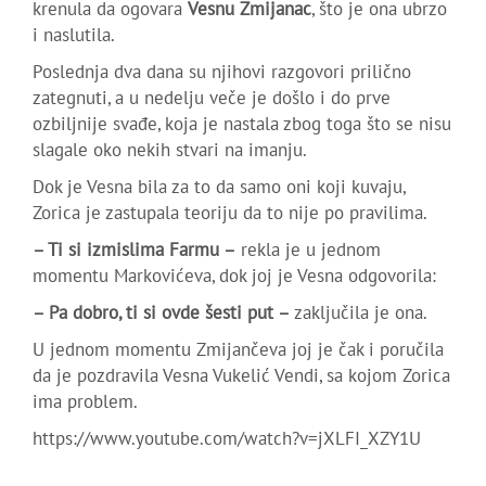
krenula da ogovara
Vesnu Zmijanac
, što je ona ubrzo
i naslutila.
Poslednja dva dana su njihovi razgovori prilično
zategnuti, a u nedelju veče je došlo i do prve
ozbiljnije svađe, koja je nastala zbog toga što se nisu
slagale oko nekih stvari na imanju.
Dok je Vesna bila za to da samo oni koji kuvaju,
Zorica je zastupala teoriju da to nije po pravilima.
– Ti si izmislima Farmu –
rekla je u jednom
momentu Markovićeva, dok joj je Vesna odgovorila:
– Pa dobro, ti si ovde šesti put –
zaključila je ona.
U jednom momentu Zmijančeva joj je čak i poručila
da je pozdravila Vesna Vukelić Vendi, sa kojom Zorica
ima problem.
https://www.youtube.com/watch?v=jXLFI_XZY1U