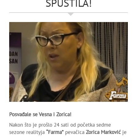
SPUSTILA!
Posvađale se Vesna i Zorica!
Nakon što je prošlo 24 sati od početka sedme
sezone realityja
“Farma”
pevačica
Zorica Marković
je