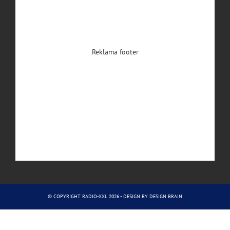
Reklama footer
© COPYRIGHT RADIO-XXL 2026 - DESIGN BY
DESIGN BRAIN