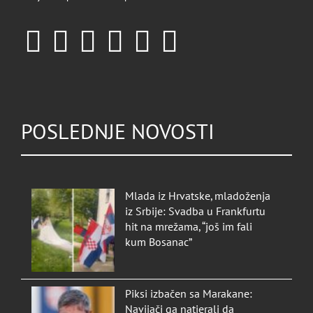
POSLEDNJE NOVOSTI
Mlada iz Hrvatske, mladoženja
iz Srbije: Svadba u Frankfurtu
hit na mrežama, “još im fali
kum Bosanac”
Piksi izbačen sa Marakane:
Navijači ga natjerali da