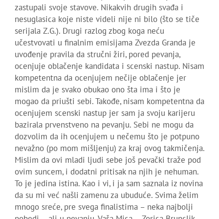
zastupali svoje stavove. Nikakvih drugih svađa i
nesuglasica koje niste videli nije ni bilo (što se tiče
serijala Z.G.). Drugi razlog zbog koga neću
učestvovati u finalnim emisijama Zvezda Granda je
uvođenje pravila da stručni žiri, pored pevanja,
ocenjuje oblačenje kandidata i scenski nastup. Nisam
kompetentna da ocenjujem nečije oblačenje jer
mislim da je svako obukao ono šta ima i što je
mogao da priušti sebi. Takođe, nisam kompetentna da
ocenjujem scenski nastup jer sam ja svoju karijeru
bazirala prvenstveno na pevanju. Sebi ne mogu da
dozvolim da ih ocenjujem u nečemu što je potpuno
nevažno (po mom mišljenju) za kraj ovog takmičenja.
Mislim da ovi mladi ljudi sebe još pevački traže pod
ovim suncem, i dodatni pritisak na njih je nehuman.
To je jedina istina. Kao i vi, i ja sam saznala iz novina
da su mi već našli zamenu za ubuduće. Svima želim
mnogo sreće, pre svega finalistima – neka najbolji
pobedi – ali u pevanju. Vaša Mica – Zorica Brunclik,