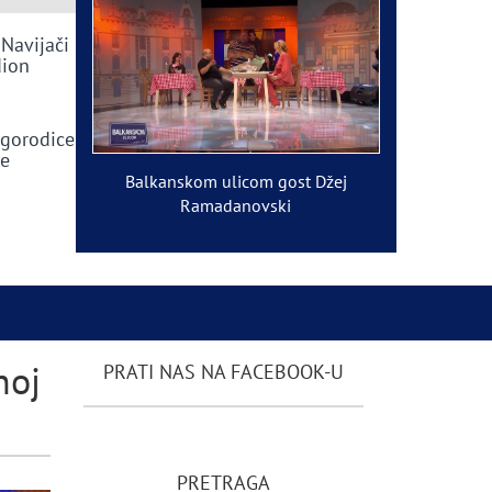
 Navijači
dion
ogorodice
ve
Balkanskom ulicom gost Džej
Ramadanovski
noj
PRATI NAS NA FACEBOOK-U
PRETRAGA