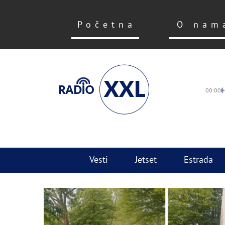
Početna
O nam
00:00
Vesti
Jetset
Estrada