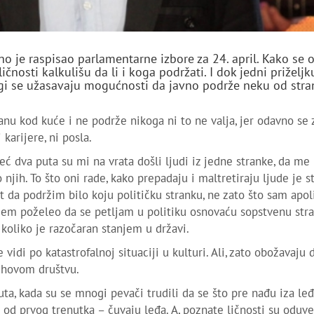
no je raspisao parlamentarne izbore za 24. april. Kako se 
čnosti kalkulišu da li i koga podržati. I dok jedni priželjk
gi se užasavaju mogućnosti da javno podrže neku od str
anu kod kuće i ne podrže nikoga ni to ne valja, jer odavno se 
karijere, ni posla.
 dva puta su mi na vrata došli ljudi iz jedne stranke, da me 
o njih. To što oni rade, kako prepadaju i maltretiraju ljude je s
da podržim bilo koju političku stranku, ne zato što sam apoli
dem poželeo da se petljam u politiku osnovaću sopstvenu str
koliko je razočaran stanjem u državi.
idi po katastrofalnoj situaciji u kulturi. Ali, zato obožavaju 
jihovom društvu.
uta, kada su se mnogi pevači trudili da se što pre nađu iza le
 od prvog trenutka – čuvaju leđa. A, poznate ličnosti su oduve