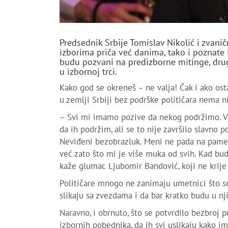
Predsednik Srbije Tomislav Nikolić i zvanič
izborima priča već danima, tako i poznate li
budu pozvani na predizborne mitinge, dru
u izbornoj trci.
Kako god se okreneš – ne valja! Čak i ako ost
u zemlji Srbiji bez podrške političara nema ni 
– Svi mi imamo pozive da nekog podržimo. Već
da ih podržim, ali se to nije završilo slavno p
Neviđeni bezobrazluk. Meni ne pada na pamet 
već zato što mi je više muka od svih. Kad bu
kaže glumac Ljubomir Bandović, koji ne krije 
Političare mnogo ne zanimaju umetnici što se v
slikaju sa zvezdama i da bar kratko budu u n
Naravno, i obrnuto, što se potvrdilo bezbroj p
izbornih pobednika, da ih svi uslikaju kako im