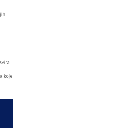
jih
svira
ma koje