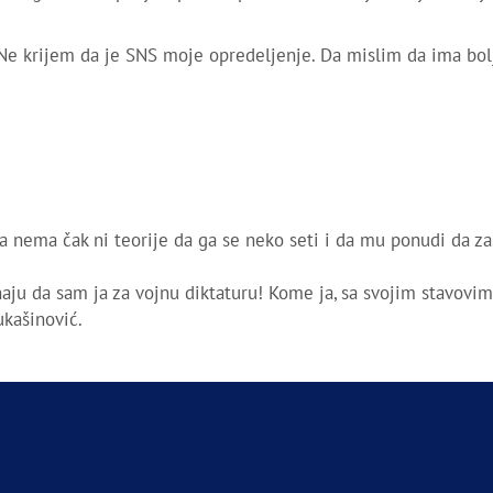
Ne krijem da je SNS moje opredeljenje. Da mislim da ima bol
da nema čak ni teorije da ga se neko seti i da mu ponudi da za
naju da sam ja za vojnu diktaturu! Kome ja, sa svojim stavovi
ukašinović.