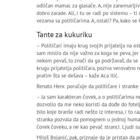
odličan mamac za glasače. A, nije zanemarljiva
dobro zarade. Ali, i tu se radi po sistemu – t
vezama sa političarima. A, ostali? Pa, kako se
Tante za kukuriku
– Političari imaju krug svojih prijatelja na es
sam mislio da nije važno za koga se peva, je
nekom pevaš, to znači da ga podržavaš, da se s
krugu prijatelja političara, poziva verovatno n
pratim šta se dešava – kaže Aca Ilić.
Renato Henc poručuje da političare i stranke
– Ja sam karakteran čovek, a o političarima 
dozvolio da me neko koristi da dođe do fotel
bilo koje branše radi nešto iz interesa, i to
stranka pozvala da pomognem u jednoj humani
čovek čoveku, a ne kao pevač stranci. Ljudi su
Miloš Bojanić, pak, priznaje da je pristao da