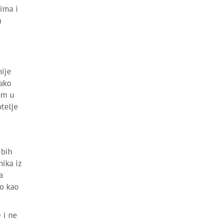
vima i
m
nije
 ako
sam u
otelje
 bih
ika iz
a
o kao
 i ne