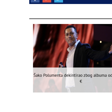
Šako Polumenta dekintirao zbog albuma o
€