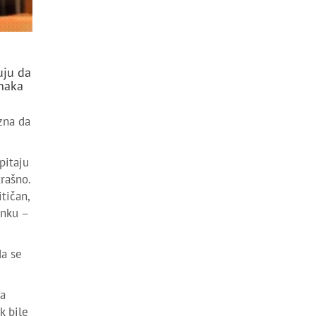
o
uju da
anaka
zna da
pitaju
trašno.
tičan,
anku –
da se
đa
k bile