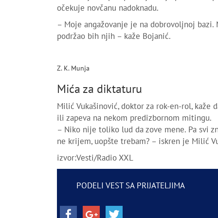
očekuje novčanu nadoknadu.
– Moje angažovanje je na dobrovoljnoj bazi. 
podržao bih njih – kaže Bojanić.
Z. K. Munja
Mića za diktaturu
Milić Vukašinović, doktor za rok-en-rol, kaže 
ili zapeva na nekom predizbornom mitingu.
– Niko nije toliko lud da zove mene. Pa svi z
ne krijem, uopšte trebam? – iskren je Milić V
izvor:Vesti/Radio XXL
PODELI VEST SA PRIJATELJIMA