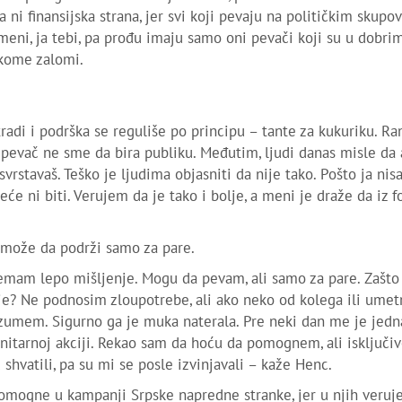
 ni finansijska strana, jer svi koji pevaju na političkim skupo
i meni, ja tebi, pa prođu imaju samo oni pevači koji su u dobri
 kome zalomi.
tradi i podrška se reguliše po principu – tante za kukuriku. Ra
r pevač ne sme da bira publiku. Međutim, ljudi danas misle da
vrstavaš. Teško je ljudima objasniti da nije tako. Pošto ja ni
eće ni biti. Verujem da je tako i bolje, a meni je draže da iz f
 može da podrži samo za pare.
nemam lepo mišljenje. Mogu da pevam, ali samo za pare. Zašto
je? Ne podnosim zloupotrebe, ali ako neko od kolega ili umetn
 razumem. Sigurno ga je muka naterala. Pre neki dan me je jedn
tarnoj akciji. Rekao sam da hoću da pomognem, ali isključiv
 shvatili, pa su mi se posle izvinjavali – kaže Henc.
 pomogne u kampanji Srpske napredne stranke, jer u njih veruje