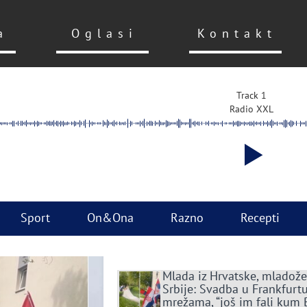
a
Oglasi
Kontakt
Track 1
Radio XXL
Sport
On&Ona
Razno
Recepti
Mlada iz Hrvatske, mladože
Srbije: Svadba u Frankfurtu
mrežama, “još im fali kum