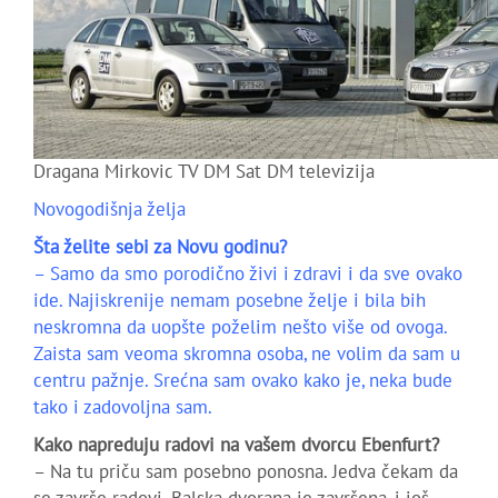
Dragana Mirkovic TV DM Sat DM televizija
Novogodišnja želja
Šta želite sebi za Novu godinu?
– Samo da smo porodično živi i zdravi i da sve ovako
ide. Najiskrenije nemam posebne želje i bila bih
neskromna da uopšte poželim nešto više od ovoga.
Zaista sam veoma skromna osoba, ne volim da sam u
centru pažnje. Srećna sam ovako kako je, neka bude
tako i zadovoljna sam.
Kako napreduju radovi na vašem dvorcu Ebenfurt?
– Na tu priču sam posebno ponosna. Jedva čekam da