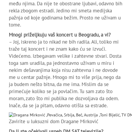
među njima. Da nije te obostrane ljubavi, odavno bih
rekla zbogom estradi. Jedino mi smeta medijska
pažnja od koje godinama bežim. Prosto ne uživam u
tome.
Mnogi priželjkuju vaš koncert u Beogradu, a vi?
– Joj, iskreno ja to nikad ne bih radila. Ali, toliko mi
traže taj koncert i ne znam kako ću se izvući.
Videćemo. Izbegavam velike i zahtevne stvari. Dosta
toga sam uradila, pa jednostavno uživam u miru i
nekim dešavanjima koja nisu zahtevna i ne dovode
me u centar pažnje. Mnogo mi to više prija, nego da
ja budem nešto bitna, da me ima. Mislim da se
primećuje koliko se ja povlačim. Tu sam zato što
moram, zato što mi publika ne dozvoljava da odem.
Inače, da se ja pitam, odavno otišla sa estrade.
Zavirite u luksuzni dom Dragane Mirković
Da li ste očekivali uspeh DM SAT televizije?