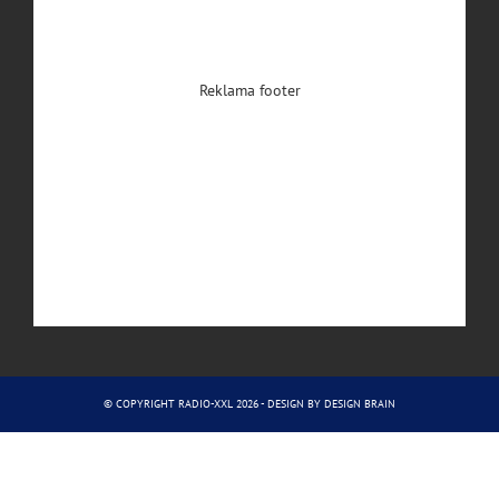
Reklama footer
© COPYRIGHT RADIO-XXL 2026 - DESIGN BY
DESIGN BRAIN