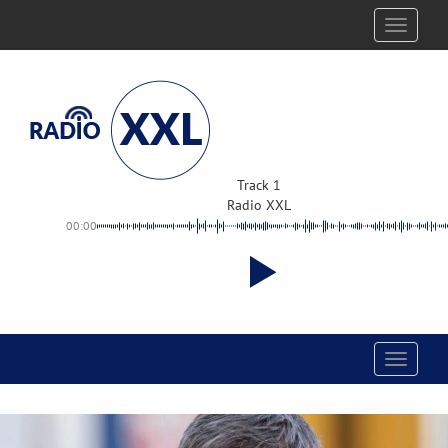
Toggle
navigati
Track 1
Radio XXL
00:00
Toggle
navigati