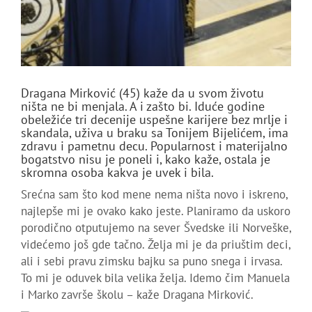
Dragana Mirković (45) kaže da u svom životu
ništa ne bi menjala. A i zašto bi. Iduće godine
obeležiće tri decenije uspešne karijere bez mrlje i
skandala, uživa u braku sa Tonijem Bijelićem, ima
zdravu i pametnu decu. Popularnost i materijalno
bogatstvo nisu je poneli i, kako kaže, ostala je
skromna osoba kakva je uvek i bila.
Srećna sam što kod mene nema ništa novo i iskreno,
najlepše mi je ovako kako jeste. Planiramo da uskoro
porodično otputujemo na sever Švedske ili Norveške,
videćemo još gde tačno. Želja mi je da priuštim deci,
ali i sebi pravu zimsku bajku sa puno snega i irvasa.
To mi je oduvek bila velika želja. Idemo čim Manuela
i Marko završe školu – kaže Dragana Mirković.