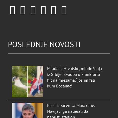
POSLEDNJE NOVOSTI
Mlada iz Hrvatske, mladoženja
iz Srbije: Svadba u Frankfurtu
hit na mrežama, “još im fali
kum Bosanac”
Piksi izbačen sa Marakane:
Navijači ga natjerali da
napusti stadion