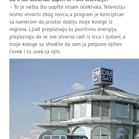
– To je nešto što uopšte nisam očekivala. Televiziju
nismo otvorili zbog novca, a program je koncipiran
sa namerom da prostor dobiju moje kolege iz
regiona. Ljudi prepoznaju tu pozitivnu energiju,
prepoznaju da se sve stvarno radi iz srca i ljubavi, a
moje kolege su shvatile da sam ja potpuno njihov
čovek i tu uvek za njih.