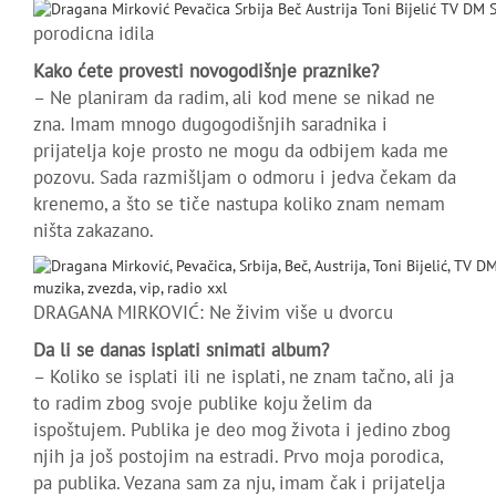
porodicna idila
Kako ćete provesti novogodišnje praznike?
– Ne planiram da radim, ali kod mene se nikad ne
zna. Imam mnogo dugogodišnjih saradnika i
prijatelja koje prosto ne mogu da odbijem kada me
pozovu. Sada razmišljam o odmoru i jedva čekam da
krenemo, a što se tiče nastupa koliko znam nemam
ništa zakazano.
DRAGANA MIRKOVIĆ: Ne živim više u dvorcu
Da li se danas isplati snimati album?
– Koliko se isplati ili ne isplati, ne znam tačno, ali ja
to radim zbog svoje publike koju želim da
ispoštujem. Publika je deo mog života i jedino zbog
njih ja još postojim na estradi. Prvo moja porodica,
pa publika. Vezana sam za nju, imam čak i prijatelja