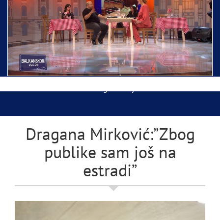
Ispraćaj Pojasa Presvete Bogorodice danas iz
Hrama Svetog Save
Balkanskom ulicom gost Džej Ramadanovski
Dragana Mirković:”Zbog
publike sam još na
estradi”