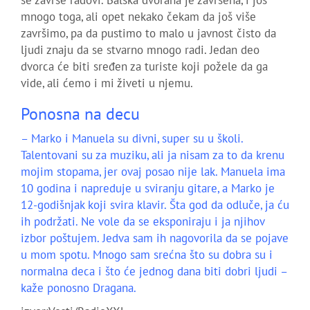
se završe radovi. Balska dvorana je završena, i još
mnogo toga, ali opet nekako čekam da još više
završimo, pa da pustimo to malo u javnost čisto da
ljudi znaju da se stvarno mnogo radi. Jedan deo
dvorca će biti sređen za turiste koji požele da ga
vide, ali ćemo i mi živeti u njemu.
Ponosna na decu
– Marko i Manuela su divni, super su u školi.
Talentovani su za muziku, ali ja nisam za to da krenu
mojim stopama, jer ovaj posao nije lak. Manuela ima
10 godina i napreduje u sviranju gitare, a Marko je
12-godišnjak koji svira klavir. Šta god da odluče, ja ću
ih podržati. Ne vole da se eksponiraju i ja njihov
izbor poštujem. Jedva sam ih nagovorila da se pojave
u mom spotu. Mnogo sam srećna što su dobra su i
normalna deca i što će jednog dana biti dobri ljudi –
kaže ponosno Dragana.