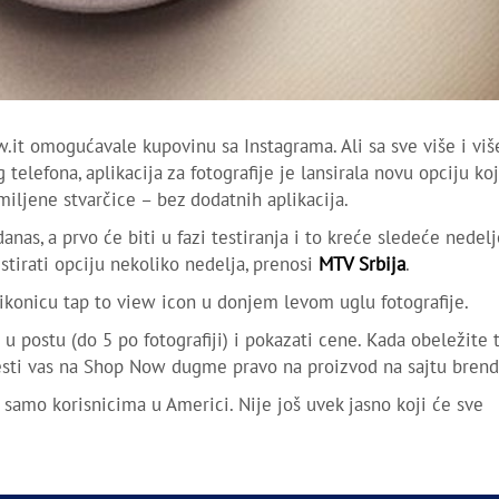
.it omogućavale kupovinu sa Instagrama. Ali sa sve više i viš
elefona, aplikacija za fotografije je lansirala novu opciju ko
ljene stvarčice – bez dodatnih aplikacija.
nas, a prvo će biti u fazi testiranja i to kreće sledeće nedelj
tirati opciju nekoliko nedelja, prenosi
MTV Srbija
.
konicu tap to view icon u donjem levom uglu fotografije.
 u postu (do 5 po fotografiji) i pokazati cene. Kada obeležite 
esti vas na Shop Now dugme pravo na proizvod na sajtu brend
a samo korisnicima u Americi. Nije još uvek jasno koji će sve