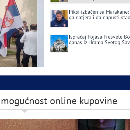
Piksi izbačen sa Marakane:
ga natjerali da napusti sta
Ispraćaj Pojasa Presvete B
danas iz Hrama Svetog Sa
 mogućnost online kupovine