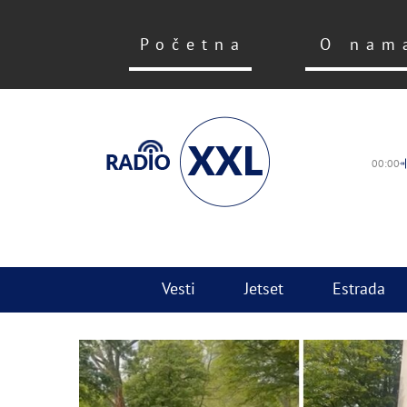
Početna
O nam
00:00
Vesti
Jetset
Estrada