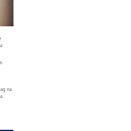
e
ja
e.
tag na
a.