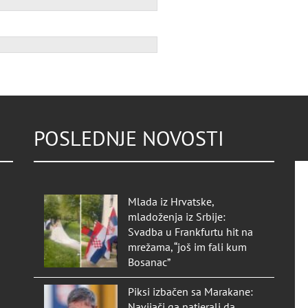
POSLEDNJE NOVOSTI
Mlada iz Hrvatske,
mladoženja iz Srbije:
Svadba u Frankfurtu hit na
mrežama, “još im fali kum
Bosanac”
Piksi izbačen sa Marakane:
Navijači ga natjerali da