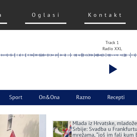
a
Oglasi
Kontakt
Track 1
Radio XXL
Sport
On&Ona
Razno
Recepti
Mlada iz Hrvatske, mladože
Srbije: Svadba u Frankfurtu
mrežama, “još im fali kum