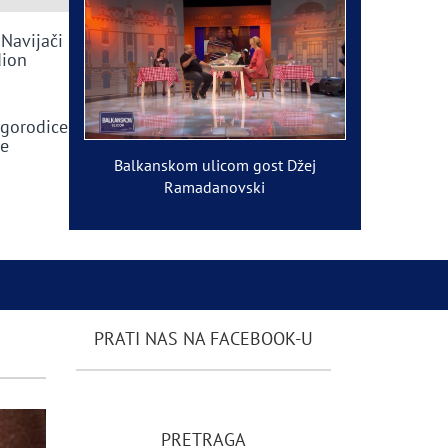
 Navijači
dion
ogorodice
ve
Balkanskom ulicom gost Džej
Ramadanovski
PRATI NAS NA FACEBOOK-U
PRETRAGA