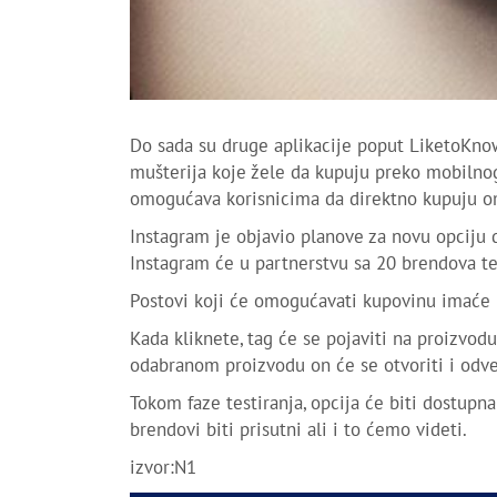
Do sada su druge aplikacije poput LiketoKnow
mušterija koje žele da kupuju preko mobilnog t
omogućava korisnicima da direktno kupuju omi
Instagram je objavio planove za novu opciju da
Instagram će u partnerstvu sa 20 brendova tes
Postovi koji će omogućavati kupovinu imaće i
Kada kliknete, tag će se pojaviti na proizvodu
odabranom proizvodu on će se otvoriti i odv
Tokom faze testiranja, opcija će biti dostupn
brendovi biti prisutni ali i to ćemo videti.
izvor:N1