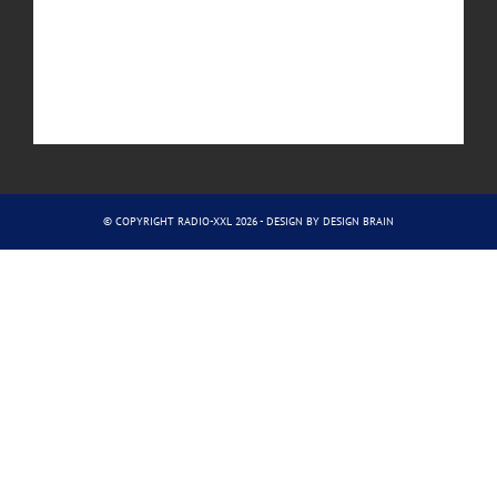
© COPYRIGHT RADIO-XXL 2026 - DESIGN BY
DESIGN BRAIN