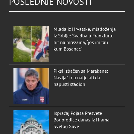
POSLEDNJE NOVOSTI
Mlada iz Hrvatske, mladoženja
iz Srbije: Svadba u Frankfurtu
hit na mrežama, “još im fali
kum Bosanac”
Piksi izbačen sa Marakane:
Navijači ga natjerali da
napusti stadion
Ispraćaj Pojasa Presvete
Bogorodice danas iz Hrama
Svetog Save