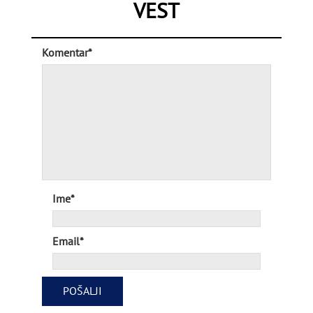
VEST
Komentar*
Ime*
Email*