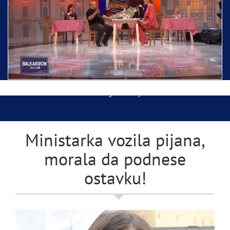
Ispraćaj Pojasa Presvete Bogorodice danas iz
Hrama Svetog Save
Balkanskom ulicom gost Džej Ramadanovski
Ministarka vozila pijana,
morala da podnese
ostavku!