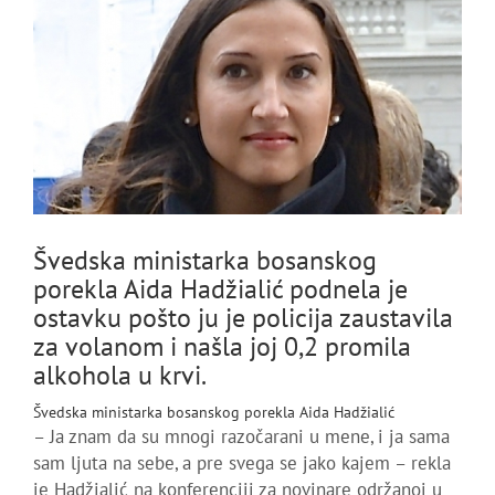
Švedska ministarka bosanskog
porekla Aida Hadžialić podnela je
ostavku pošto ju je policija zaustavila
za volanom i našla joj 0,2 promila
alkohola u krvi.
Švedska ministarka bosanskog porekla Aida Hadžialić
– Ja znam da su mnogi razočarani u mene, i ja sama
sam ljuta na sebe, a pre svega se jako kajem – rekla
je Hadžialić na konferenciji za novinare održanoj u