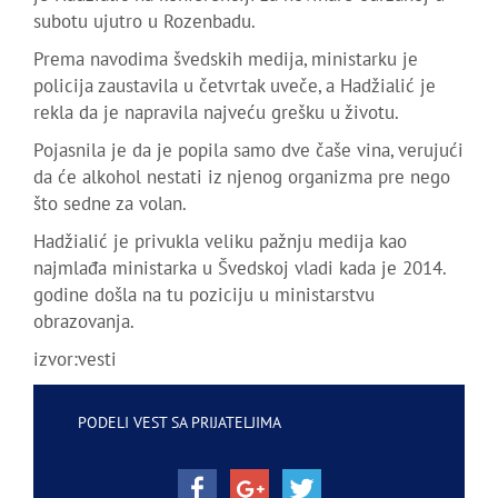
subotu ujutro u Rozenbadu.
Prema navodima švedskih medija, ministarku je
policija zaustavila u četvrtak uveče, a Hadžialić je
rekla da je napravila najveću grešku u životu.
Pojasnila je da je popila samo dve čaše vina, verujući
da će alkohol nestati iz njenog organizma pre nego
što sedne za volan.
Hadžialić je privukla veliku pažnju medija kao
najmlađa ministarka u Švedskoj vladi kada je 2014.
godine došla na tu poziciju u ministarstvu
obrazovanja.
izvor:vesti
PODELI VEST SA PRIJATELJIMA