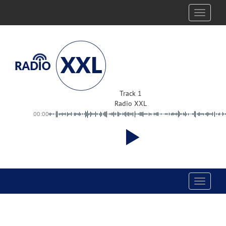
Toggle
navigati
Track 1
Radio XXL
00:00
Toggle
navigati