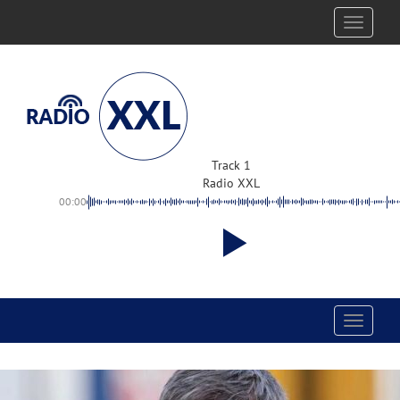
Toggle
navigati
Track 1
Radio XXL
00:00
Toggle
navigati