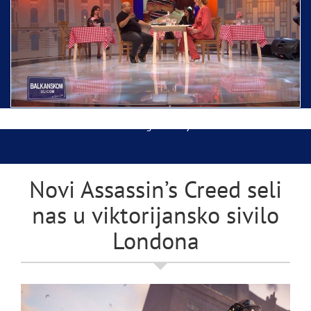
Ispraćaj Pojasa Presvete Bogorodice danas iz
Hrama Svetog Save
Balkanskom ulicom gost Džej Ramadanovski
Novi Assassin’s Creed seli
nas u viktorijansko sivilo
Londona