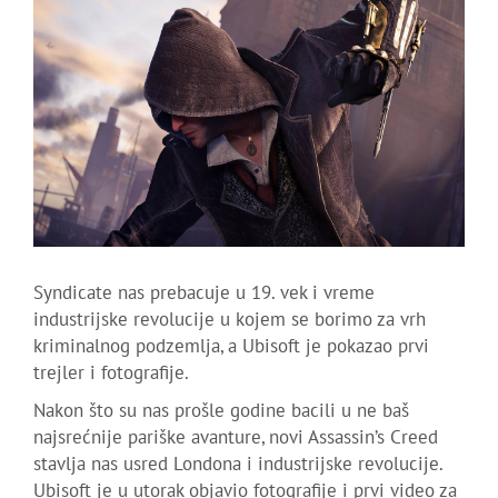
Syndicate nas prebacuje u 19. vek i vreme
industrijske revolucije u kojem se borimo za vrh
kriminalnog podzemlja, a Ubisoft je pokazao prvi
trejler i fotografije.
Nakon što su nas prošle godine bacili u ne baš
najsrećnije pariške avanture, novi Assassin’s Creed
stavlja nas usred Londona i industrijske revolucije.
Ubisoft je u utorak objavio fotografije i prvi video za