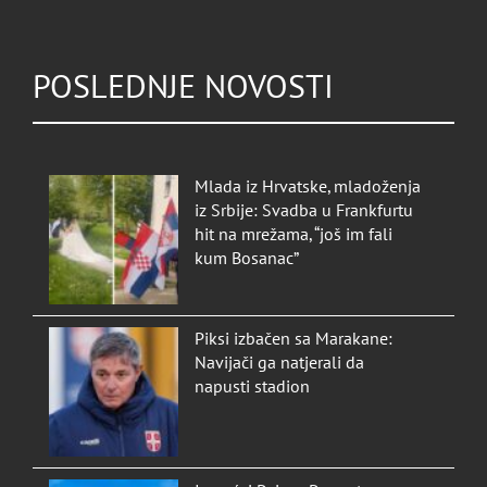
POSLEDNJE NOVOSTI
Mlada iz Hrvatske, mladoženja
iz Srbije: Svadba u Frankfurtu
hit na mrežama, “još im fali
kum Bosanac”
Piksi izbačen sa Marakane:
Navijači ga natjerali da
napusti stadion