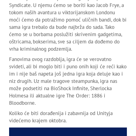
Syndicate. U njemu ćemo se boriti kao Jacob Frye, a
tokom naših avantura u viktorijanskom Londonu
moći ćemo da potražimo pomoć uličnih bandi, dok bi
sama igra trebalo da bude najbrža do sada. Tako
ćemo se u borbama poslužiti skrivenim gadgetima,
oštricama, bokserima, sve sa ciljem da dođemo do
vrha kriminalnog podzemlja.
Fanovima ovog razdoblja, igra će se verovatno
svideti, ali bi moglo biti i puno onih koji će reći kako
im i nije baš napeta još jedna igra koja deluje kao i
niz drugih. Uz male tragove steampunka, igra nas
može podsetiti na BioShock Infinite, Sherlocka
Holmesa ili aktualne igre The Order: 1886 i
Bloodborne.
Koliko će biti dorađenija i zabavnija od Unityja
videćemo krajem oktobra.