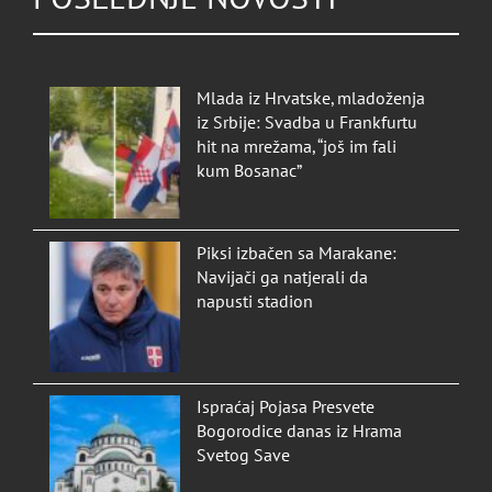
Mlada iz Hrvatske, mladoženja
iz Srbije: Svadba u Frankfurtu
hit na mrežama, “još im fali
kum Bosanac”
Piksi izbačen sa Marakane:
Navijači ga natjerali da
napusti stadion
Ispraćaj Pojasa Presvete
Bogorodice danas iz Hrama
Svetog Save