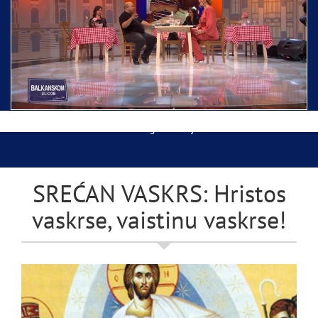
Ispraćaj Pojasa Presvete Bogorodice danas iz
Hrama Svetog Save
Balkanskom ulicom gost Džej Ramadanovski
SREĆAN VASKRS: Hristos
vaskrse, vaistinu vaskrse!