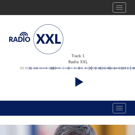
Toggle
navigati
Track 1
Radio XXL
00:00
Toggle
navigati