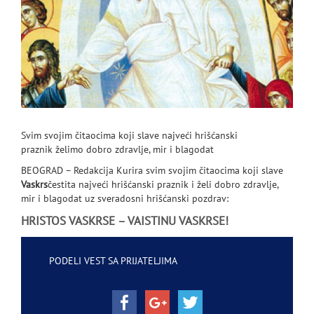
Svim svojim čitaocima koji slave najveći hrišćanski
praznik želimo dobro zdravlje, mir i blagodat
BEOGRAD – Redakcija Kurira svim svojim čitaocima koji slave
Vaskrs
čestita najveći hrišćanski praznik i želi dobro zdravlje,
mir i blagodat uz sveradosni hrišćanski pozdrav:
HRISTOS VASKRSE – VAISTINU VASKRSE!
PODELI VEST SA PRIJATELJIMA