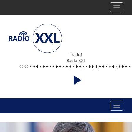
Toggle
navigati
Track 1
Radio XXL
00:00
Toggle
navigati