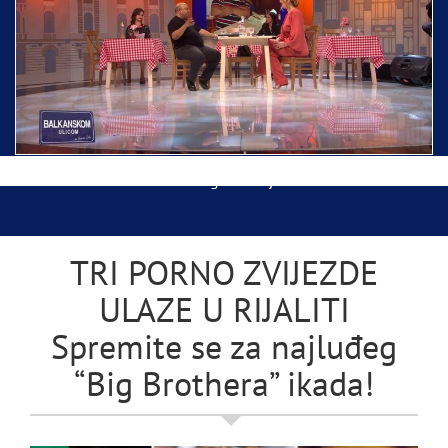
Ispraćaj Pojasa Presvete Bogorodice danas iz
Hrama Svetog Save
Balkanskom ulicom gost Džej Ramadanovski
TRI PORNO ZVIJEZDE
ULAZE U RIJALITI
Spremite se za najluđeg
“Big Brothera” ikada!