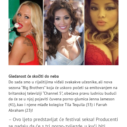
Gledanost će skočiti do neba
Do sada smo u rijalitijima viđali svakakve učesnike, ali nova
sezona “Big Brothers” koja će uskoro početi sa emitovanjem na
britanskoj televiziji “Channel 5”, obećava pravu ludnicu budući
da će se u njoj pojaviti čuvena porno-glumica Jenna Jameson
(41), kao i njene mlađe kolegice Tila Tequila (33) i Farrah
Abraham (23)!
– Ovo ljeto predstavljat će festival seksa! Producenti
se nadaju da će s tri porno-zvijezde, u kući biti