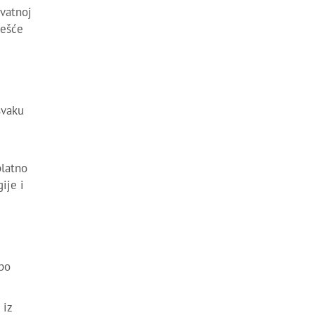
ivatnoj
češće
svaku
platno
ije i
 po
 iz