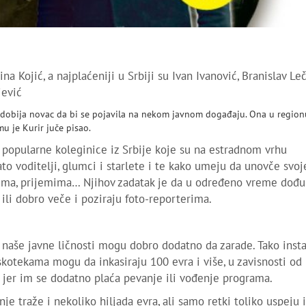
a Kojić, a najplaćeniji u Srbiji su Ivan Ivanović, Branislav Leč
jević
li i dobija novac da bi se pojavila na nekom javnom događaju. Ona u region
u je Kurir juče pisao.
e popularne koleginice iz Srbije koje su na estradnom vrhu
to voditelji, glumci i starlete i te kako umeju da unovče svoj
ima, prijemima… Njihov zadatak je da u određeno vreme dođu
ili dobro veče i poziraju foto-reporterima.
, naše javne ličnosti mogu dobro dodatno da zarade. Tako inst
iskotekama mogu da inkasiraju 100 evra i više, u zavisnosti od
a jer im se dodatno plaća pevanje ili vođenje programa.
je traže i nekoliko hiljada evra, ali samo retki toliko uspeju 