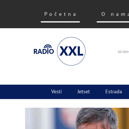
Početna
O nam
00:00
Vesti
Jetset
Estrada