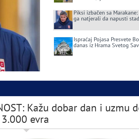
Piksi izbačen sa Marakane:
ga natjerali da napusti sta
Ispraćaj Pojasa Presvete B
danas iz Hrama Svetog Sa
ST: Kažu dobar dan i uzmu d
3.000 evra