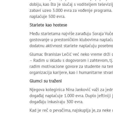
dobiju, kao što je slučaj s voditeljem televiz
zabavi uzeo 3.000 evra za vođenje programa. N
naplaćuje 500 evra.
Starlete kao hostese
Među starletama najviše zarađuju Soraja Vučel
gostovanje u prestoničkim klubovima naplaćuj
dodatnu aktivnost starlete naplaćuju posebno,
Glumac Branislav Lečić već neko vreme drži c
– Radim u skladu s dogovorom i zahtevom, tj
radim motivacione govore za studente na teme 
organizacija karijere, kao i humanitarne stvar
Glumci su traženi
Njegova koleginica Nina Janković važi za jednu
događaj naplaćuje 1.000 evra. Duplo jeftiniji 
događaju inkasiraju 300 evra.
Kad je reč o pevačima, najskuplja je, za neke 