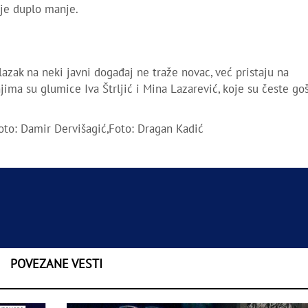
uje duplo manje.
azak na neki javni događaj ne traže novac, već pristaju na
ima su glumice Iva Štrljić i Mina Lazarević, koje su česte go
,Foto: Damir Dervišagić,Foto: Dragan Kadić
POVEZANE VESTI