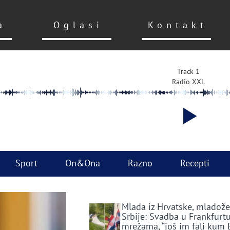
a
Oglasi
Kontakt
Track 1
Radio XXL
Sport
On&Ona
Razno
Recepti
Mlada iz Hrvatske, mladože
Srbije: Svadba u Frankfurtu
mrežama, “još im fali kum