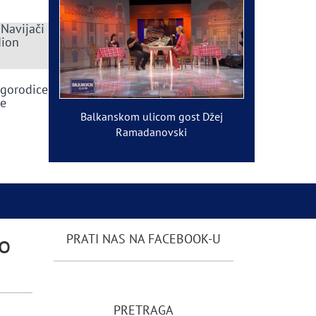
 Navijači
dion
ogorodice
ve
Balkanskom ulicom gost Džej
Ramadanovski
o
PRATI NAS NA FACEBOOK-U
PRETRAGA