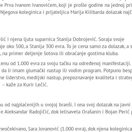
ije Prva Ivanom Ivanovićem, koji je prošle godine na jednoj pr
jegova koleginica i prijateljica Marija Kilibarda dolazak naj
ić i njena ljuta suparnica Stanija Dobrojević. Soraja svoje
e oko 500, a Stanija 300 evra. To je cena samo za dolazak, a 
 na primer deljenje šotova ili obraćanje gostima kluba.
enu od 1.000 evra za svoju tačku na određenoj manifestaciji.
. da li imam glumački nastup ili vodim program. Potpuno bes
liderstvo, medijski nastup, prepoznavanje kvaliteta i strateg
i – kaže za Kurir Lečić.
 od najplaćenijih u svojoj branši. I ona svoj dolazak na javni
je Aleksandar Radojičić, dok Jelisaveta Orašanin i Bojan Perić
neočekivano, Sara Jovanović (1.000 evra), dok njena koleginica