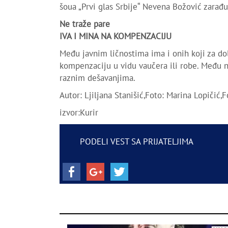
šoua „Prvi glas Srbije“ Nevena Božović zarađ
Ne traže pare
IVA I MINA NA KOMPENZACIJU
Među javnim ličnostima ima i onih koji za dol
kompenzaciju u vidu vaučera ili robe. Među nj
raznim dešavanjima.
Autor: Ljiljana Stanišić,Foto: Marina Lopičić
izvor:Kurir
PODELI VEST SA PRIJATELJIMA