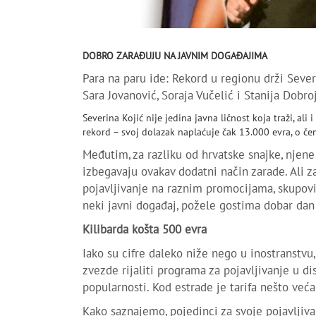
DOBRO ZARAĐUJU NA JAVNIM DOGAĐAJIMA
Para na paru ide: Rekord u regionu drži Severin
Sara Jovanović, Soraja Vučelić i Stanija Dobro
Severina Kojić nije jedina javna ličnost koja traži, a
rekord – svoj dolazak naplaćuje čak 13.000 evra, o čem
Međutim, za razliku od hrvatske snajke, njen
izbegavaju ovakav dodatni način zarade. Ali za
pojavljivanje na raznim promocijama, skupov
neki javni događaj, požele gostima dobar dan 
Kilibarda košta 500 evra
Iako su cifre daleko niže nego u inostranstvu
zvezde rijaliti programa za pojavljivanje u d
popularnosti. Kod estrade je tarifa nešto već
Kako saznajemo, pojedinci za svoje pojavljivan