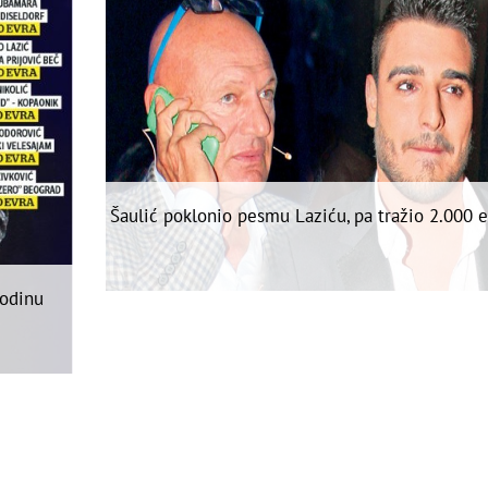
Šaulić poklonio pesmu Laziću, pa tražio 2.000 e
odinu