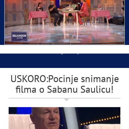
Ispraćaj Pojasa Presvete Bogorodice danas iz
Hrama Svetog Save
Balkanskom ulicom gost Džej Ramadanovski
USKORO:Pocinje snimanje
filma o Sabanu Saulicu!