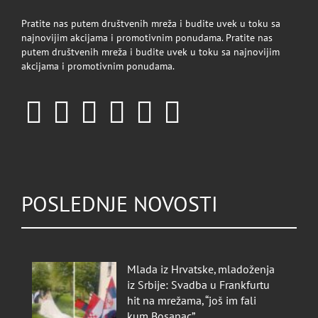
Pratite nas putem društvenih mreža i budite uvek u toku sa
najnovijim akcijama i promotivnim ponudama. Pratite nas
putem društvenih mreža i budite uvek u toku sa najnovijim
akcijama i promotivnim ponudama.
POSLEDNJE NOVOSTI
Mlada iz Hrvatske, mladoženja
iz Srbije: Svadba u Frankfurtu
hit na mrežama, “još im fali
kum Bosanac”