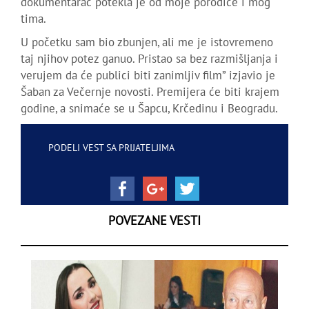
dokumentarac potekla je od moje porodice i mog
tima.
U početku sam bio zbunjen, ali me je istovremeno
taj njihov potez ganuo. Pristao sa bez razmišljanja i
verujem da će publici biti zanimljiv film” izjavio je
Šaban za Večernje novosti. Premijera će biti krajem
godine, a snimaće se u Šapcu, Krčedinu i Beogradu.
PODELI VEST SA PRIJATELJIMA
POVEZANE VESTI