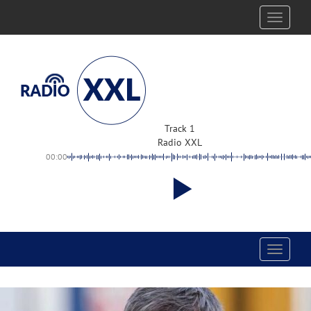
Toggle
navigati
Track 1
Radio XXL
00:00
Toggle
navigati