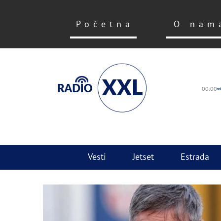
Početna
O nam
00:00
Vesti
Jetset
Estrada