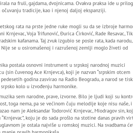
irala na fruli, gajdama, dvojnicama. Ovakva praksa ide u prilog
očuvanju tradicije, kao i njenoj daljoj ekspanziji.
tskog rata na prste jedne ruke mogli su da se izbroje harmo
ni Krnjevac, Voja Trifunović, Đurica Ćirković, Rade Resavac, Tik
adskim kafanama. Taj zvuk izgubio se posle rata, kada narodu,
. Nije se u osiromašenoj i razrušenoj zemlji moglo živeti od
ika postala osnovni instrument u srpskoj narodnoj muzici
cu (sin čuvenog Ace Krnjevca), koji je nazvan “srpskim otcem
e pedesetih godina zasvirao na Radio Beogradu, a narod se tis
i srpsko kolo u izvođenju harmonike.
uzika sem narodne, prave, izvorne. Bilo je ljudi koji su kontro
žalost, toga nema, pa se većinom čuju melodije koje nisu naše, i
kazao nam je Aleksandar Todorović Krnjevac, Miodragov sin, koj
 “Krnjevac”, koju je do sada prošlo na stotine danas pravih vi
 uglavnom je ostala najviše u romskoj muzici. Na svadbama će
 je manje pravih harmonikaša…