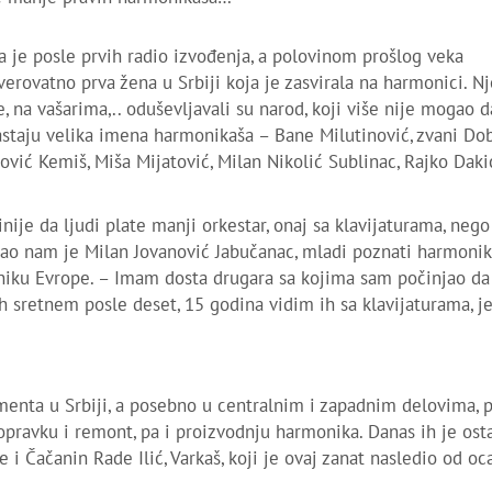
a je posle prvih radio izvođenja, a polovinom prošlog veka
verovatno prva žena u Srbiji koja je zasvirala na harmonici. N
, na vašarima,.. oduševljavali su narod, koji više nije mogao d
staju velika imena harmonikaša – Bane Milutinović, zvani Dob
ović Kemiš, Miša Mijatović, Milan Nikolić Sublinac, Rajko Dakić
inije da ljudi plate manji orkestar, onaj sa klavijaturama, nego
čao nam je Milan Jovanović Jabučanac, mladi poznati harmonik
oniku Evrope. – Imam dosta drugara sa kojima sam počinjao da
ih sretnem posle deset, 15 godina vidim ih sa klavijaturama, j
enta u Srbiji, a posebno u centralnim i zapadnim delovima, p
opravku i remont, pa i proizvodnju harmonika. Danas ih je ost
 i Čačanin Rade Ilić, Varkaš, koji je ovaj zanat nasledio od oc