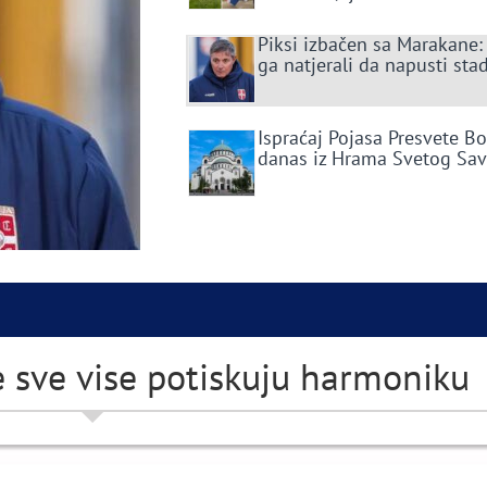
Piksi izbačen sa Marakane:
ga natjerali da napusti sta
Ispraćaj Pojasa Presvete B
danas iz Hrama Svetog Sa
 sve vise potiskuju harmoniku