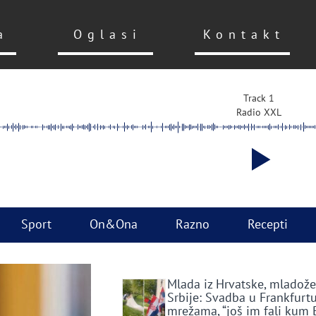
a
Oglasi
Kontakt
Track 1
Radio XXL
Sport
On&Ona
Razno
Recepti
Mlada iz Hrvatske, mladože
Srbije: Svadba u Frankfurtu
mrežama, “još im fali kum