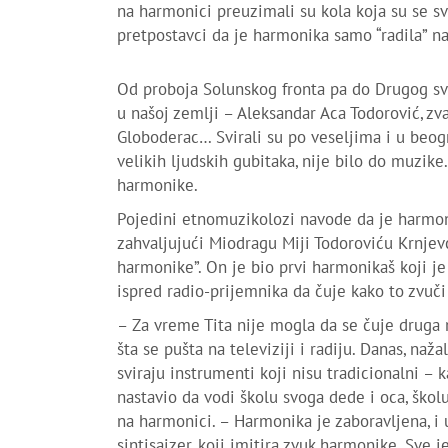
na harmonici preuzimali su kola koja su se sv
pretpostavci da je harmonika samo “radila” na 
Od proboja Solunskog fronta pa do Drugog sve
u našoj zemlji – Aleksandar Aca Todorović, zva
Globoderac… Svirali su po veseljima i u beogr
velikih ljudskih gubitaka, nije bilo do muzike
harmonike.
Pojedini etnomuzikolozi navode da je harmon
zahvaljujući Miodragu Miji Todoroviću Krnjev
harmonike”. On je bio prvi harmonikaš koji j
ispred radio-prijemnika da čuje kako to zvuč
– Za vreme Tita nije mogla da se čuje druga m
šta se pušta na televiziji i radiju. Danas, na
sviraju instrumenti koji nisu tradicionalni – 
nastavio da vodi školu svoga dede i oca, školu
na harmonici. – Harmonika je zaboravljena, i
sintisajzer, koji imitira zvuk harmonike. Sve