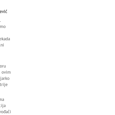
ević
…
amo
nekada
čni
horu
a ovim
jarko
trije
ema
cija
vođači