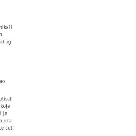
nikaši
a
 zbog
kao
lisali
 koje
i je
rtuoza
te čuti