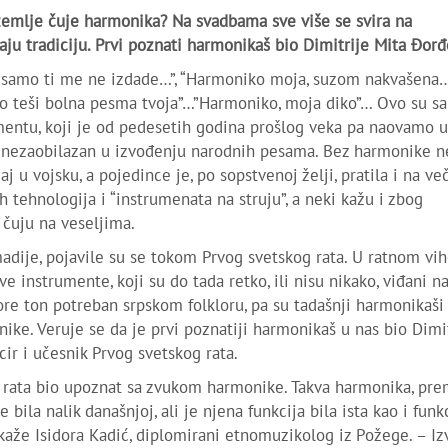
zemlje čuje harmonika? Na svadbama sve više se svira na
ju tradiciju. Prvi poznati harmonikaš bio Dimitrije Mita Đorđ
tu samo ti me ne izdade…”, “Harmoniko moja, suzom nakvašena
o teši bolna pesma tvoja”…”Harmoniko, moja diko”… Ovo su s
entu, koji je od pedesetih godina prošlog veka pa naovamo u
vo nezaobilazan u izvođenju narodnih pesama. Bez harmonike 
aj u vojsku, a pojedince je, po sopstvenoj želji, pratila i na ve
tehnologija i “instrumenata na struju”, a neki kažu i zbog
 čuju na veseljima.
madije, pojavile su se tokom Prvog svetskog rata. U ratnom vi
ve instrumente, koji su do tada retko, ili nisu nikako, viđani n
re ton potreban srpskom folkloru, pa su tadašnji harmonikaši 
ike. Veruje se da je prvi poznatiji harmonikaš u nas bio Dimi
cir i učesnik Prvog svetskog rata.
g rata bio upoznat sa zvukom harmonike. Takva harmonika, pr
 bila nalik današnjoj, ali je njena funkcija bila ista kao i funk
aže Isidora Kadić, diplomirani etnomuzikolog iz Požege. – Iz