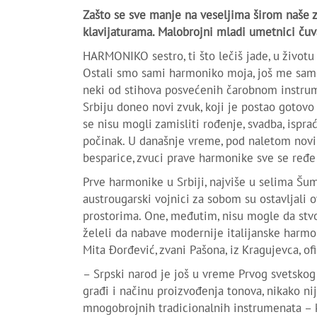
Zašto se sve manje na veseljima širom naše 
klavijaturama. Malobrojni mladi umetnici čuva
HARMONIKO sestro, ti što lečiš jade, u živo
Ostali smo sami harmoniko moja, još me sam
neki od stihova posvećenih čarobnom instrum
Srbiju doneo novi zvuk, koji je postao goto
se nisu mogli zamisliti rođenje, svadba, isprać
počinak. U današnje vreme, pod naletom novih 
besparice, zvuci prave harmonike sve se ređe
Prve harmonike u Srbiji, najviše u selima Šu
austrougarski vojnici za sobom su ostavljali o
prostorima. One, međutim, nisu mogle da stvo
želeli da nabave modernije italijanske harmon
Mita Đorđević, zvani Pašona, iz Kragujevca, ofi
– Srpski narod je još u vreme Prvog svetsko
građi i načinu proizvođenja tonova, nikako nije
mnogobrojnih tradicionalnih instrumenata – k