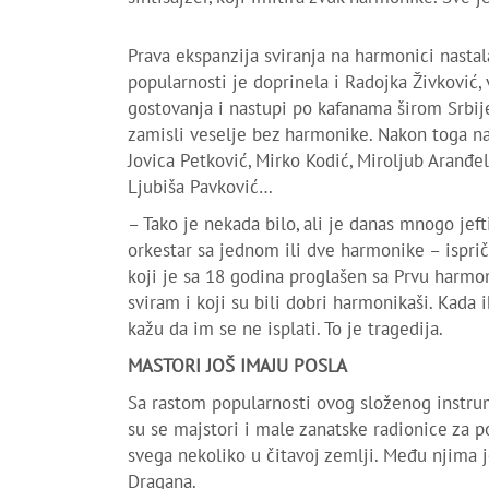
Prava ekspanzija sviranja na harmonici nastal
popularnosti je doprinela i Radojka Živković, 
gostovanja i nastupi po kafanama širom Srbije
zamisli veselje bez harmonike. Nakon toga na
Jovica Petković, Mirko Kodić, Miroljub Aranđel
Ljubiša Pavković…
– Tako je nekada bilo, ali je danas mnogo jeft
orkestar sa jednom ili dve harmonike – ispri
koji je sa 18 godina proglašen sa Prvu harm
sviram i koji su bili dobri harmonikaši. Kada 
kažu da im se ne isplati. To je tragedija.
MASTORI JOŠ IMAJU POSLA
Sa rastom popularnosti ovog složenog instrum
su se majstori i male zanatske radionice za p
svega nekoliko u čitavoj zemlji. Među njima je
Dragana.