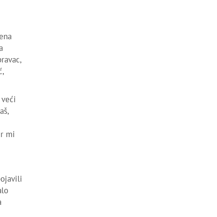
jena
a
ravac,
,
 veći
aš,
er mi
ojavili
alo
a