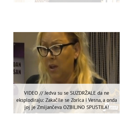
VIDEO // Jedva su se SUZDRŽALE da ne
eksplodiraju: Zakačile se Zorica i Vesna, a onda
joj je Zmijančeva OZBILJNO SPUSTILA!