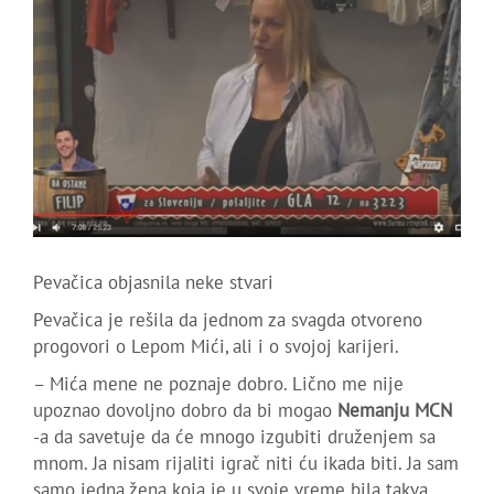
Pevačica objasnila neke stvari
Pevačica je rešila da jednom za svagda otvoreno
progovori o Lepom Mići, ali i o svojoj karijeri.
– Mića mene ne poznaje dobro. Lično me nije
upoznao dovoljno dobro da bi mogao
Nemanju MCN
-a da savetuje da će mnogo izgubiti druženjem sa
mnom. Ja nisam rijaliti igrač niti ću ikada biti. Ja sam
samo jedna žena koja je u svoje vreme bila takva