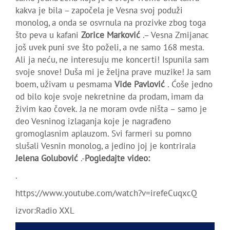
kakva je bila – započela je Vesna svoj poduži
monolog, a onda se osvrnula na prozivke zbog toga
što peva u kafani
Zorice Marković
.– Vesna Zmijanac
još uvek puni sve što poželi, a ne samo 168 mesta.
Ali ja neću, ne interesuju me koncerti! Ispunila sam
svoje snove! Duša mi je željna prave muzike! Ja sam
boem, uživam u pesmama
Vide Pavlović
. Ćoše jedno
od bilo koje svoje nekretnine da prodam, imam da
živim kao čovek. Ja ne moram ovde ništa – samo je
deo Vesninog izlaganja koje je nagrađeno
gromoglasnim aplauzom. Svi farmeri su pomno
slušali Vesnin monolog, a jedino joj je kontrirala
Jelena Golubović
.-
Pogledajte video:
.
https://www.youtube.com/watch?v=irefeCuqxcQ
izvor:Radio XXL