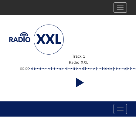
Toggle
navigati
Track 1
Radio XXL
00:00
Toggle
navigati