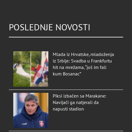
POSLEDNJE NOVOSTI
Mlada iz Hrvatske, mladoženja
iz Srbije: Svadba u Frankfurtu
hit na mrežama, “još im fali
kum Bosanac”
Piksi izbačen sa Marakane:
Navijači ga natjerali da
napusti stadion