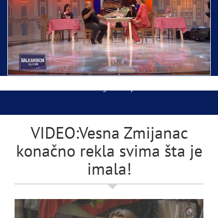
Ispraćaj Pojasa Presvete Bogorodice danas iz
Hrama Svetog Save
Balkanskom ulicom gost Džej Ramadanovski
VIDEO:Vesna Zmijanac
konačno rekla svima šta je
imala!