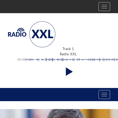
Toggle
navigati
Track 1
Radio XXL
00:00
Toggle
navigati