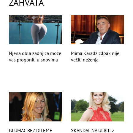
ZAHVATA
Njena obla zadnjica može
Mima Karadžić:Ipak nije
vas progoniti u snovima
večiti neženja
GLUMAC BEZ DILEME
SKANDAL NA ULICI:Iz