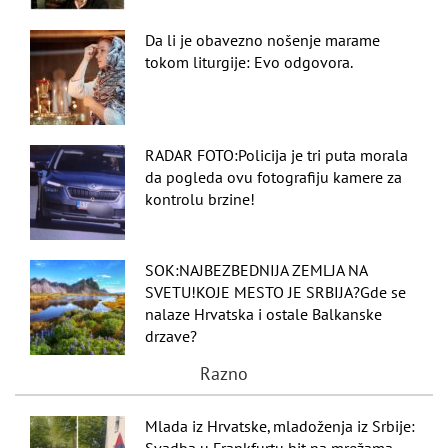
Da li je obavezno nošenje marame
tokom liturgije: Evo odgovora.
RADAR FOTO:Policija je tri puta morala
da pogleda ovu fotografiju kamere za
kontrolu brzine!
SOK:NAJBEZBEDNIJA ZEMLJA NA
SVETU!KOJE MESTO JE SRBIJA?Gde se
nalaze Hrvatska i ostale Balkanske
drzave?
Razno
Mlada iz Hrvatske, mladoženja iz Srbije: