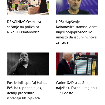
DRAGINJAC:Česma za
NPS: Hapšenje
sećanje na policajca
Kokanovića sramno, vlast
Nikolu Krsmanovića
hapsi poljoprivrednike
umesto da ispuni njihove
zahteve
Posljednji ispraćaj Halida
Carine SAD-a za Srbiju
Bešlića u ponedjeljak,
najviše u Evropi i regionu
detalji procedure
– 37 odsto
ispraćaja bh. pjevača