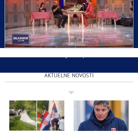
Ispraćaj Pojasa Presvete Bogorodice danas iz
Hrama Svetog Save
Balkanskom ulicom gost Džej Ramadanovski
AKTUELNE NOVOSTI