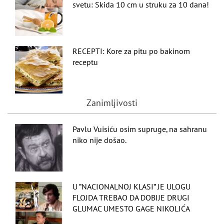
svetu: Skida 10 cm u struku za 10 dana!
RECEPTI: Kore za pitu po bakinom
receptu
Zanimljivosti
Pavlu Vuisiću osim supruge, na sahranu
niko nije došao.
U ”NACIONALNOJ KLASI” JE ULOGU
FLOJDA TREBAO DA DOBIJE DRUGI
GLUMAC UMESTO GAGE NIKOLIĆA