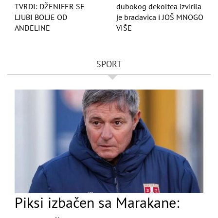
TVRDI: DŽENIFER SE
dubokog dekoltea izvirila
LJUBI BOLJE OD
je bradavica i JOŠ MNOGO
ANĐELINE
VIŠE
SPORT
Piksi izbačen sa Marakane: