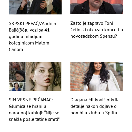
Zašto je zapravo Toni
SRPSKI PEVAČ//Andrija
Cetinski otkazao koncert u
Bajić(88)u vezi sa 41
novosadskom Spensu?
godinu mladjom
koleginicom Malom
Canom
SIN VESNE PEĆANAC:
Dragana Mirković otkrila
Glumica se hrani u
detalje nakon dojave o
narodnoj kuhinji: “Nije se
bombi u klubu u Splitu
snašla posle tatine smrti”