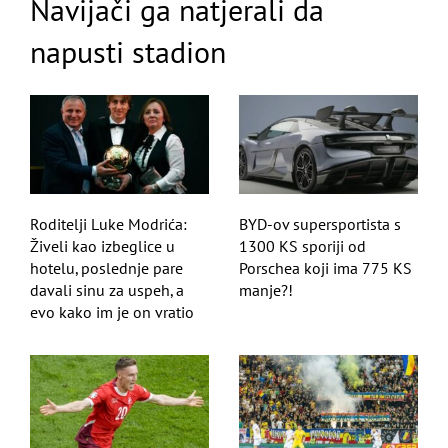
Navijači ga natjerali da
napusti stadion
Roditelji Luke Modrića:
BYD-ov supersportista s
Živeli kao izbeglice u
1300 KS sporiji od
hotelu, poslednje pare
Porschea koji ima 775 KS
davali sinu za uspeh, a
manje?!
evo kako im je on vratio