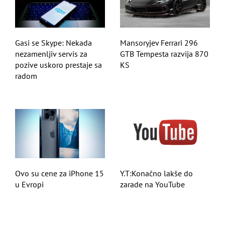
Gasi se Skype: Nekada
Mansoryjev Ferrari 296
nezamenljiv servis za
GTB Tempesta razvija 870
pozive uskoro prestaje sa
KS
radom
Ovo su cene za iPhone 15
Y.T:Konačno lakše do
u Evropi
zarade na YouTube