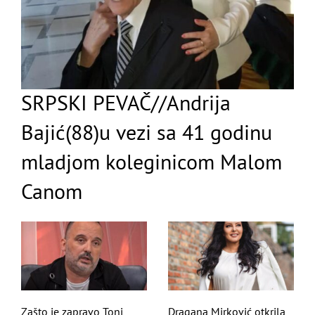
SRPSKI PEVAČ//Andrija
Bajić(88)u vezi sa 41 godinu
mladjom koleginicom Malom
Canom
Zašto je zapravo Toni
Dragana Mirković otkrila