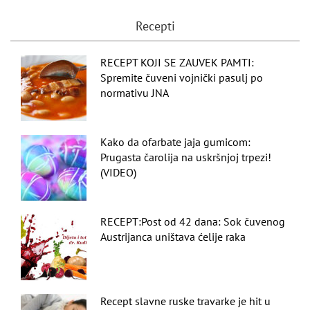
Recepti
RECEPT KOJI SE ZAUVEK PAMTI:
Spremite čuveni vojnički pasulj po
normativu JNA
Kako da ofarbate jaja gumicom:
Prugasta čarolija na uskršnjoj trpezi!
(VIDEO)
RECEPT:Post od 42 dana: Sok čuvenog
Austrijanca uništava ćelije raka
Recept slavne ruske travarke je hit u