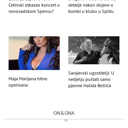
Cetinski otkazao koncert u
detalje nakon dojave o
novosadskom Spensu?
bombi u klubu u Splitu
Sarajevski ugostitelji: U
Maja Marijana hitno
nedjelju puštati samo
operisana
pjesme Halida Bešlića
ON&ONA