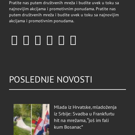
Pratite nas putem društvenih mreža i budite uvek u toku sa
najnovijim akcijama i promotivnim ponudama. Pratite nas
putem društvenih mreža i budite uvek u toku sa najnovijim
akcijama i promotivnim ponudama.
POSLEDNJE NOVOSTI
Mlada iz Hrvatske, mladoženja
iz Srbije: Svadba u Frankfurtu
hit na mrežama, “još im fali
kum Bosanac”