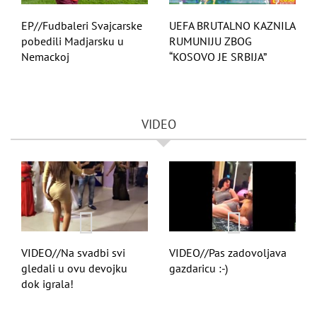
EP//Fudbaleri Svajcarske
UEFA BRUTALNO KAZNILA
pobedili Madjarsku u
RUMUNIJU ZBOG
Nemackoj
“KOSOVO JE SRBIJA”
VIDEO
VIDEO//Na svadbi svi
VIDEO//Pas zadovoljava
gledali u ovu devojku
gazdaricu :-)
dok igrala!