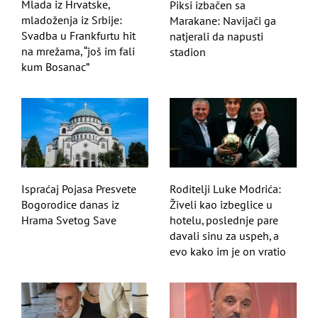
Mlada iz Hrvatske,
Piksi izbačen sa
mladoženja iz Srbije:
Marakane: Navijači ga
Svadba u Frankfurtu hit
natjerali da napusti
na mrežama, “još im fali
stadion
kum Bosanac”
Ispraćaj Pojasa Presvete
Roditelji Luke Modrića:
Bogorodice danas iz
Živeli kao izbeglice u
Hrama Svetog Save
hotelu, poslednje pare
davali sinu za uspeh, a
evo kako im je on vratio