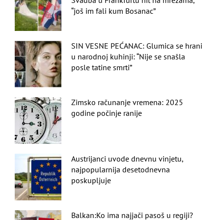
Svadba u Frankfurtu hit na mrežama,
“još im fali kum Bosanac”
SIN VESNE PEĆANAC: Glumica se hrani
u narodnoj kuhinji: “Nije se snašla
posle tatine smrti”
Zimsko računanje vremena: 2025
godine počinje ranije
Austrijanci uvode dnevnu vinjetu,
najpopularnija desetodnevna
poskupljuje
Balkan:Ko ima najjači pasoš u regiji?