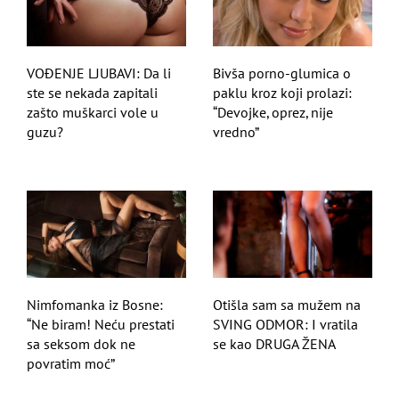
VOĐENJE LJUBAVI: Da li
Bivša porno-glumica o
ste se nekada zapitali
paklu kroz koji prolazi:
zašto muškarci vole u
“Devojke, oprez, nije
guzu?
vredno”
Nimfomanka iz Bosne:
Otišla sam sa mužem na
“Ne biram! Neću prestati
SVING ODMOR: I vratila
sa seksom dok ne
se kao DRUGA ŽENA
povratim moć”