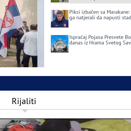
Piksi izbačen sa Marakane:
ga natjerali da napusti sta
Ispraćaj Pojasa Presvete B
danas iz Hrama Svetog Sa
Rijaliti