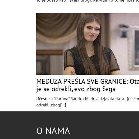
To je posao kao i svaki drugi. Ne vidim u tome ništa l
MEDUZA PREŠLA SVE GRANICE: Ota
je se odrekli, evo zbog čega
Učesnica “Parova” Sandra Meduza izjavila da su je se o
odrekli zbog
[...]
O NAMA