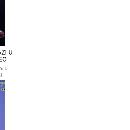
ZI U
DEO
o iz
.]