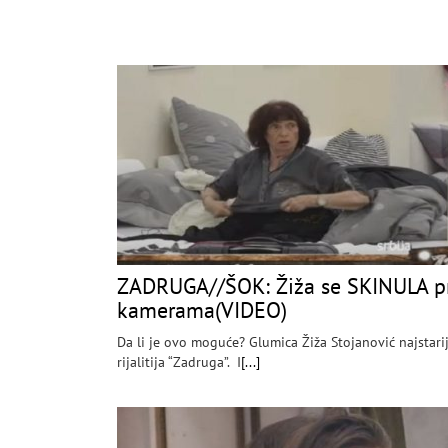
ZADRUGA//ŠOK: Žiža se SKINULA p
kamerama(VIDEO)
Da li je ovo moguće? Glumica Žiža Stojanović najstarij
rijalitija “Zadruga”. I
[...]