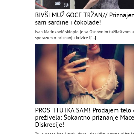
BIVŠI MUŽ GOCE TRŽAN// Priznajem
sam sardine i čokolade!
Ivan Marinković sklopio je sa Osnovnim tužilaštvom 
sporazum o priznanju krivice i
[...]
PROSTITUTKA SAM! Prodajem telo 
preživela: Šokantno priznanje Mac
Diskrecije!