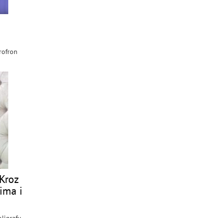
krofron
Kroz
rima i