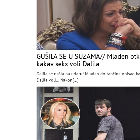
GUŠILA SE U SUZAMA// Mladen otk
kakav seks voli Dalila
Dalila se našla na udaru! Mladen do tančina opisao k
Dalila voli… Nakon
[...]