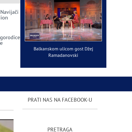
 Navijači
dion
ogorodice
ve
Balkanskom ulicom gost Džej
Ramadanovski
PRATI NAS NA FACEBOOK-U
PRETRAGA