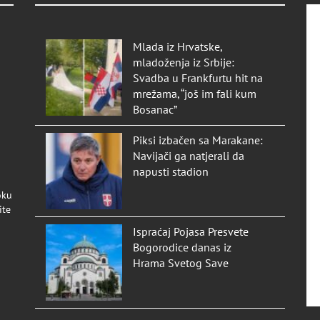
Mlada iz Hrvatske,
mladoženja iz Srbije:
Svadba u Frankfurtu hit na
mrežama, “još im fali kum
Bosanac”
Piksi izbačen sa Marakane:
Navijači ga natjerali da
napusti stadion
oku
ite
Ispraćaj Pojasa Presvete
Bogorodice danas iz
Hrama Svetog Save