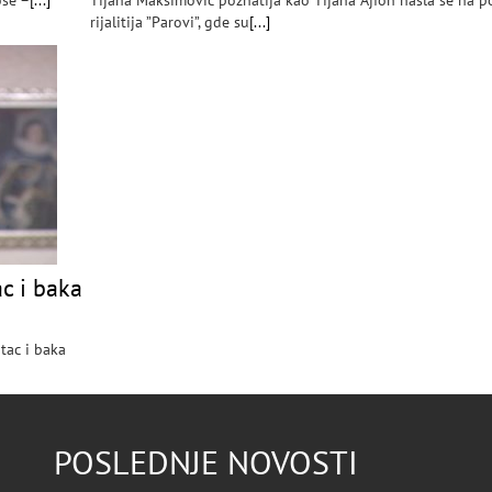
oše –
[...]
Tijana Maksimović poznatija kao Tijana Ajfon našla se na p
rijalitija ”Parovi”, gde su
[...]
c i baka
tac i baka
POSLEDNJE NOVOSTI