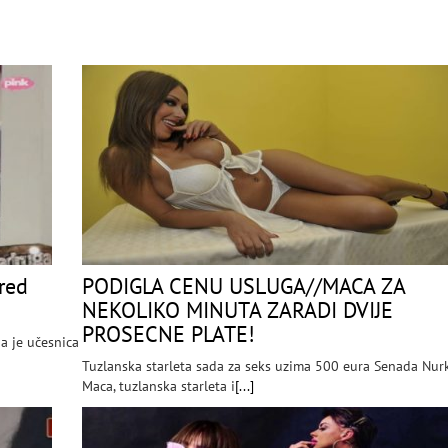
red
PODIGLA CENU USLUGA//MACA ZA
NEKOLIKO MINUTA ZARADI DVIJE
PROSECNE PLATE!
a je učesnica
Tuzlanska starleta sada za seks uzima 500 eura Senada Nurk
Maca, tuzlanska starleta i
[...]