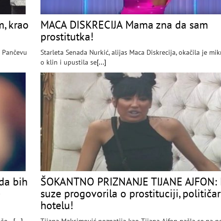
, krao
MACA DISKRECIJA Mama zna da sam
prostitutka!
u Pančevu
Starleta Senada Nurkić, alijas Maca Diskrecija, okačila je mi
o klin i upustila se
[...]
da bih
ŠOKANTNO PRIZNANJE TIJANE AJFON: 
e
suze progovorila o prostituciji, političa
hotelu!